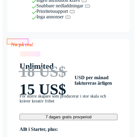
Ingen attribution krävs
Snabbare nedladdningar
Prioritetssupport
Inga annonser
Nu på rea!
Nu på rea!
Unlimited
18 US$
USD per månad
faktureras årligen
15 US$
För större skapare som producerar i stor skala och
kräver kreativ frihet
7 dagars gratis provperiod
Allt i Starter, plus: