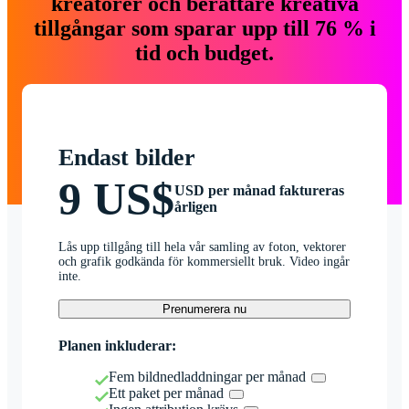
kreatörer och berättare kreativa
tillgångar som sparar upp till 76 % i
tid och budget.
Endast bilder
9 US$
USD per månad faktureras
årligen
Lås upp tillgång till hela vår samling av foton, vektorer
och grafik godkända för kommersiellt bruk. Video ingår
inte.
Prenumerera nu
Planen inkluderar:
Fem bildnedladdningar per månad
Ett paket per månad