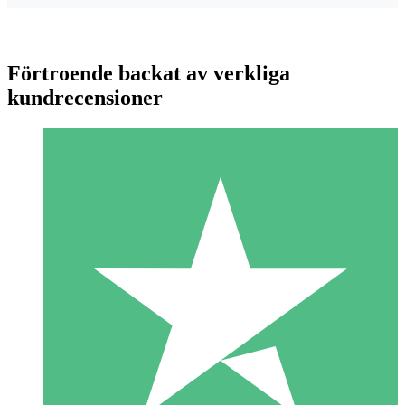
Förtroende backat av verkliga
kundrecensioner
Individuella Kreditpaket
Betala per användning med nedladdningskrediter. Inget
månatligt åtagande krävs.
1 Nedladdningar
10
US$
00