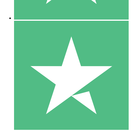
5 Nedladdningar
15
US$
00
10 Nedladdningar
20
US$
00