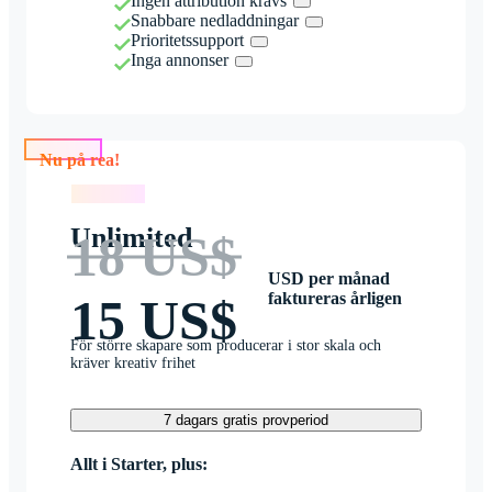
Ingen attribution krävs
Snabbare nedladdningar
Prioritetssupport
Inga annonser
Nu på rea!
Nu på rea!
Unlimited
18 US$
USD per månad
faktureras årligen
15 US$
För större skapare som producerar i stor skala och
kräver kreativ frihet
7 dagars gratis provperiod
Allt i Starter, plus: