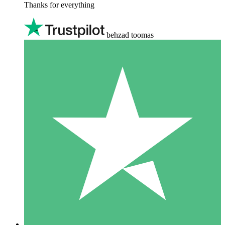
Thanks for everything
behzad toomas