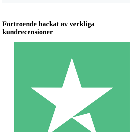
Förtroende backat av verkliga
kundrecensioner
Individuella Kreditpaket
Betala per användning med nedladdningskrediter. Inget
månatligt åtagande krävs.
1 Nedladdningar
10
US$
00