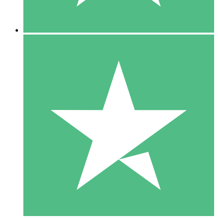
5 Nedladdningar
15
US$
00
10 Nedladdningar
20
US$
00