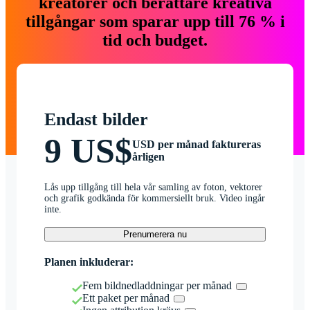
kreatörer och berättare kreativa
tillgångar som sparar upp till 76 % i
tid och budget.
Endast bilder
9 US$
USD per månad faktureras
årligen
Lås upp tillgång till hela vår samling av foton, vektorer
och grafik godkända för kommersiellt bruk. Video ingår
inte.
Prenumerera nu
Planen inkluderar:
Fem bildnedladdningar per månad
Ett paket per månad