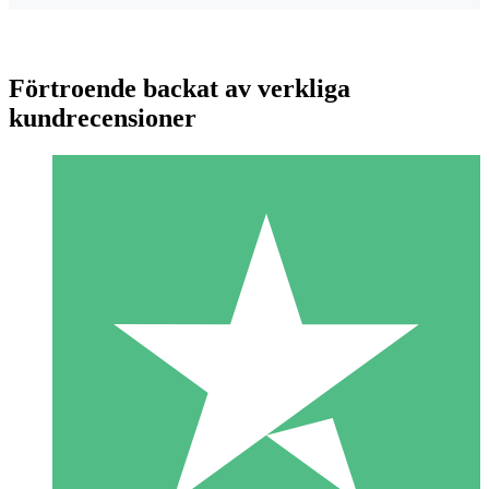
Förtroende backat av verkliga
kundrecensioner
Individuella Kreditpaket
Betala per användning med nedladdningskrediter. Inget
månatligt åtagande krävs.
1 Nedladdningar
10
US$
00