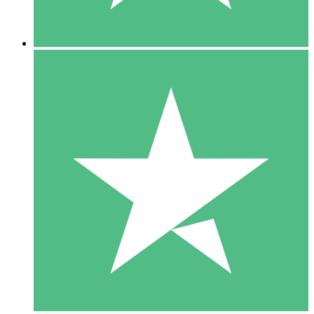
5 Nedladdningar
15
US$
00
10 Nedladdningar
20
US$
00