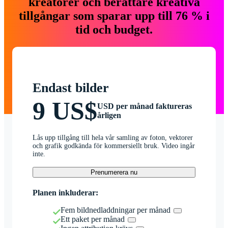
kreatörer och berättare kreativa
tillgångar som sparar upp till 76 % i
tid och budget.
Endast bilder
9 US$
USD per månad faktureras
årligen
Lås upp tillgång till hela vår samling av foton, vektorer
och grafik godkända för kommersiellt bruk. Video ingår
inte.
Prenumerera nu
Planen inkluderar:
Fem bildnedladdningar per månad
Ett paket per månad