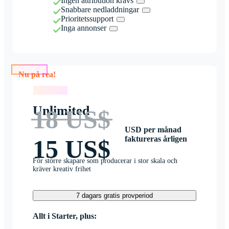
Ingen attribution krävs
Snabbare nedladdningar
Prioritetssupport
Inga annonser
Nu på rea!
Nu på rea!
Unlimited
18 US$
USD per månad
faktureras årligen
15 US$
För större skapare som producerar i stor skala och
kräver kreativ frihet
7 dagars gratis provperiod
Allt i Starter, plus: