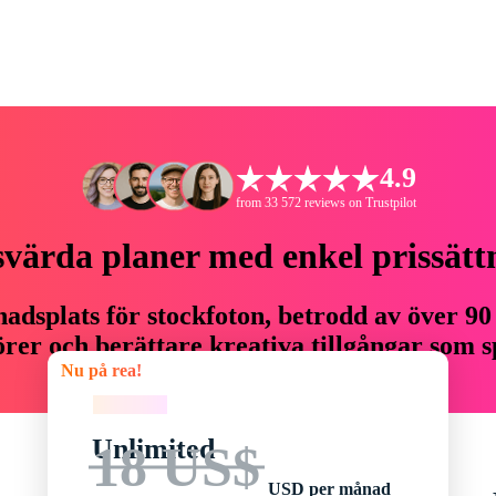
4.9
from 33 572 reviews on Trustpilot
svärda planer med enkel prissätt
adsplats för stockfoton, betrodd av över 90
er och berättare kreativa tillgångar som sp
Nu på rea!
budget.
Nu på rea!
Unlimited
18 US$
USD per månad