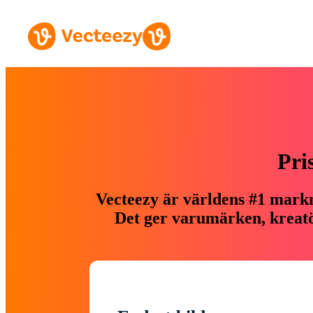
Pri
Vecteezy är världens #1 markn
Det ger varumärken, kreatör