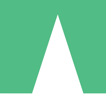
Individuella Kreditpaket
la per användning med nedladdningskrediter. Inget månatligt åtagande k
1 Nedladdningar
5 Nedladdningar
10 Nedladdningar
10
15
20
US$
00
US$
00
US$
00