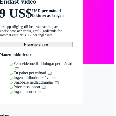
Endast video
9 US$
USD per månad
faktureras årligen
Lås upp tillgång till hela vår samling av
stockvideor och rörlig grafik godkända för
kommersiellt bruk. Bilder ingår inte.
Prenumerera nu
Planen inkluderar:
Fem videonedladdningar per månad
Ett paket per månad
Ingen attribution krävs
Snabbare nedladdningar
Prioritetssupport
Inga annonser
ndare.