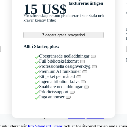
faktureras årligen
15 US$
För större skapare som producerar i stor skala och
kräver kreativ frihet
7 dagars gratis provperiod
Allt i Starter, plus:
Obegränsade nedladdningar
Full biblioteksåtkomst
Professionella designverktyg
Premium AI-funktioner
Ett paket per månad
Ingen attribution krävs
Snabbare nedladdningar
Prioritetssupport
Inga annonser
Vill du inte prenumerera?
Se fler köpalternativ
r inkluderar vår
Pro Standard-licens
och är för åtkomst för en enda anvä