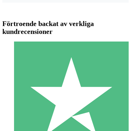
Förtroende backat av verkliga
kundrecensioner
Individuella Kreditpaket
Betala per användning med nedladdningskrediter. Inget
månatligt åtagande krävs.
1 Nedladdningar
10
US$
00