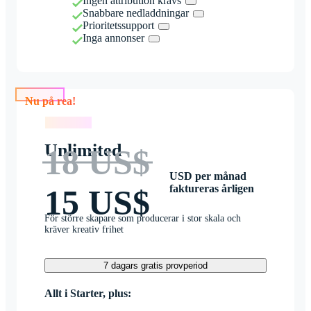
Ingen attribution krävs
Snabbare nedladdningar
Prioritetssupport
Inga annonser
Nu på rea!
Nu på rea!
Unlimited
18 US$
USD per månad
faktureras årligen
15 US$
För större skapare som producerar i stor skala och
kräver kreativ frihet
7 dagars gratis provperiod
Allt i Starter, plus: