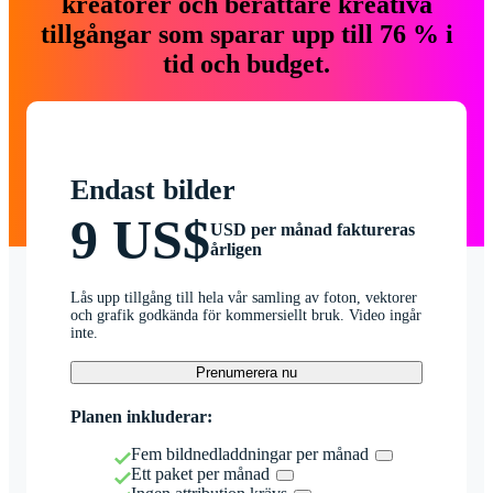
kreatörer och berättare kreativa
tillgångar som sparar upp till 76 % i
tid och budget.
Endast bilder
9 US$
USD per månad faktureras
årligen
Lås upp tillgång till hela vår samling av foton, vektorer
och grafik godkända för kommersiellt bruk. Video ingår
inte.
Prenumerera nu
Planen inkluderar:
Fem bildnedladdningar per månad
Ett paket per månad