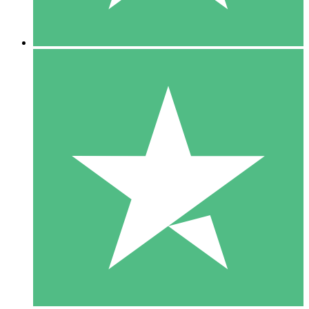
5 Nedladdningar
15
US$
00
10 Nedladdningar
20
US$
00