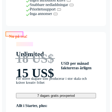
Ingen attribution krävs
Snabbare nedladdningar
Prioritetssupport
Inga annonser
Nu på rea!
Nu på rea!
Unlimited
18 US$
USD per månad
faktureras årligen
15 US$
För större skapare som producerar i stor skala och
kräver kreativ frihet
7 dagars gratis provperiod
Allt i Starter, plus: