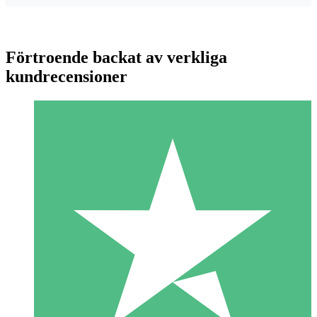
Förtroende backat av verkliga
kundrecensioner
Individuella Kreditpaket
Betala per användning med nedladdningskrediter. Inget
månatligt åtagande krävs.
1 Nedladdningar
10
US$
00