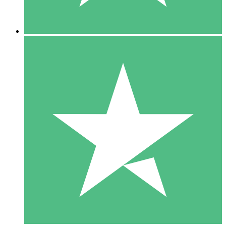
5 Nedladdningar
15
US$
00
10 Nedladdningar
20
US$
00