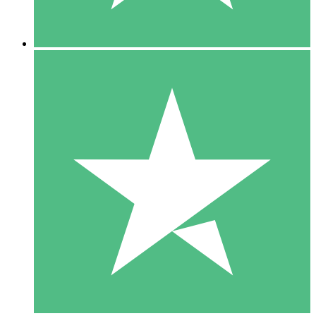
5 Nedladdningar
15
US$
00
10 Nedladdningar
20
US$
00