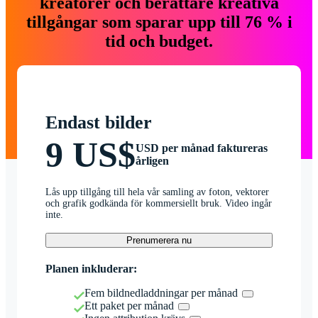
kreatörer och berättare kreativa
tillgångar som sparar upp till 76 % i
tid och budget.
Endast bilder
9 US$
USD per månad faktureras
årligen
Lås upp tillgång till hela vår samling av foton, vektorer
och grafik godkända för kommersiellt bruk. Video ingår
inte.
Prenumerera nu
Planen inkluderar:
Fem bildnedladdningar per månad
Ett paket per månad