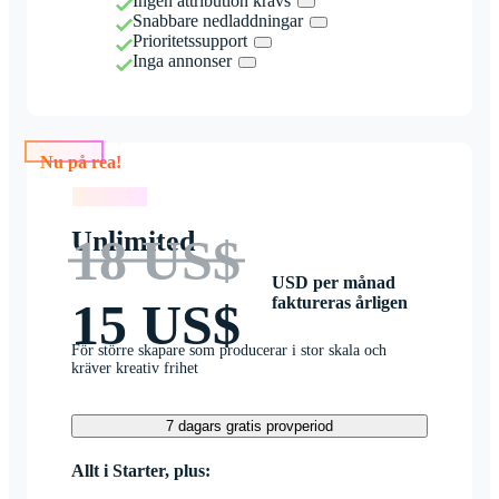
Ingen attribution krävs
Snabbare nedladdningar
Prioritetssupport
Inga annonser
Nu på rea!
Nu på rea!
Unlimited
18 US$
USD per månad
faktureras årligen
15 US$
För större skapare som producerar i stor skala och
kräver kreativ frihet
7 dagars gratis provperiod
Allt i Starter, plus: