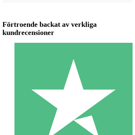
Förtroende backat av verkliga
kundrecensioner
Individuella Kreditpaket
Betala per användning med nedladdningskrediter. Inget
månatligt åtagande krävs.
1 Nedladdningar
10
US$
00