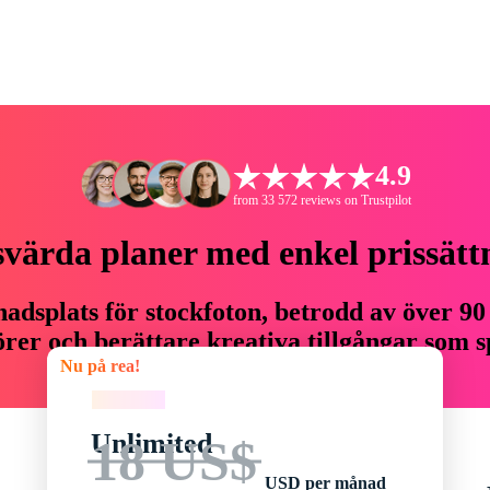
4.9
from 33 572 reviews on Trustpilot
svärda planer med enkel prissätt
adsplats för stockfoton, betrodd av över 90
er och berättare kreativa tillgångar som sp
Nu på rea!
budget.
Nu på rea!
Unlimited
18 US$
USD per månad