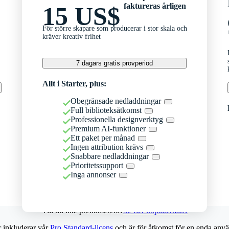
faktureras årligen
15 US$
För större skapare som producerar i stor skala och
kräver kreativ frihet
7 dagars gratis provperiod
Allt i Starter, plus:
Obegränsade nedladdningar
Full biblioteksåtkomst
Professionella designverktyg
Premium AI-funktioner
Ett paket per månad
Ingen attribution krävs
Snabbare nedladdningar
Prioritetssupport
Inga annonser
Vill du inte prenumerera?
Se fler köpalternativ
r inkluderar vår
Pro Standard-licens
och är för åtkomst för en enda anvä