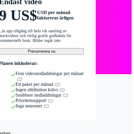
Endast video
9 US$
USD per månad
faktureras årligen
Lås upp tillgång till hela vår samling av
stockvideor och rörlig grafik godkända för
kommersiellt bruk. Bilder ingår inte.
Prenumerera nu
Planen inkluderar:
Fem videonedladdningar per månad
Ett paket per månad
Ingen attribution krävs
Snabbare nedladdningar
Prioritetssupport
Inga annonser
ndare.