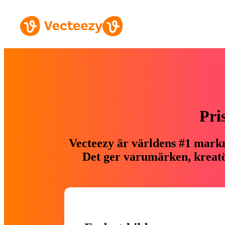
Pri
Vecteezy är världens #1 markn
Det ger varumärken, kreatör