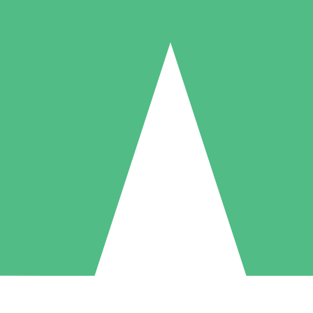
Individuella Kreditpaket
la per användning med nedladdningskrediter. Inget månatligt åtagande k
1 Nedladdningar
5 Nedladdningar
10 Nedladdningar
10
15
20
US$
00
US$
00
US$
00