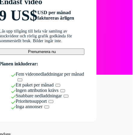
Endast video
9 US$
USD per månad
faktureras årligen
Lås upp tillgång till hela vår samling av
stockvideor och rörlig grafik godkända för
kommersiellt bruk. Bilder ingår inte.
Prenumerera nu
Planen inkluderar:
Fem videonedladdningar per månad
Ett paket per månad
Ingen attribution krävs
Snabbare nedladdningar
Prioritetssupport
Inga annonser
ndare.