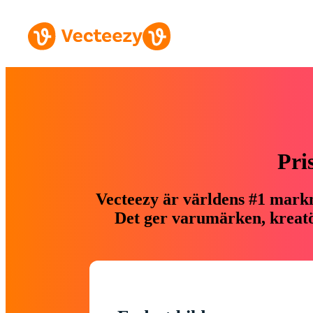
Pri
Vecteezy är världens #1 markn
Det ger varumärken, kreatör