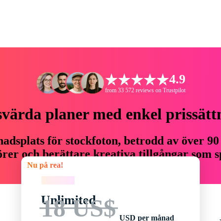
4.9
from 33 572 reviews on Trustpilot
svärda planer med enkel prissätt
adsplats för stockfoton, betrodd av över 90
er och berättare kreativa tillgångar som sp
Nu på rea!
budget.
Nu på rea!
Unlimited
18 US$
USD per månad