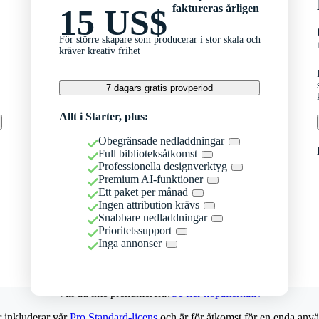
faktureras årligen
15 US$
För större skapare som producerar i stor skala och
kräver kreativ frihet
7 dagars gratis provperiod
Allt i Starter, plus:
Obegränsade nedladdningar
Full biblioteksåtkomst
Professionella designverktyg
Premium AI-funktioner
Ett paket per månad
Ingen attribution krävs
Snabbare nedladdningar
Prioritetssupport
Inga annonser
Vill du inte prenumerera?
Se fler köpalternativ
r inkluderar vår
Pro Standard-licens
och är för åtkomst för en enda anvä