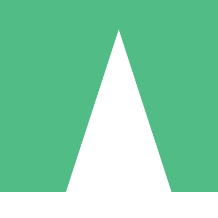
Individuella Kreditpaket
la per användning med nedladdningskrediter. Inget månatligt åtagande k
1 Nedladdningar
5 Nedladdningar
10 Nedladdningar
10
15
20
US$
00
US$
00
US$
00