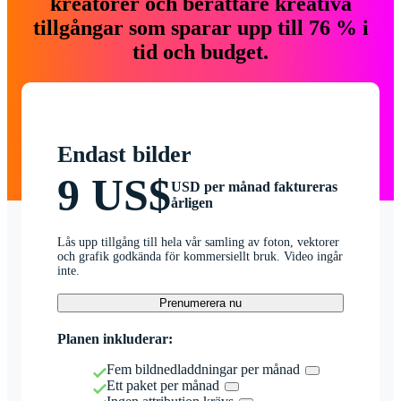
kreatörer och berättare kreativa
tillgångar som sparar upp till 76 % i
tid och budget.
Endast bilder
9 US$
USD per månad faktureras
årligen
Lås upp tillgång till hela vår samling av foton, vektorer
och grafik godkända för kommersiellt bruk. Video ingår
inte.
Prenumerera nu
Planen inkluderar:
Fem bildnedladdningar per månad
Ett paket per månad