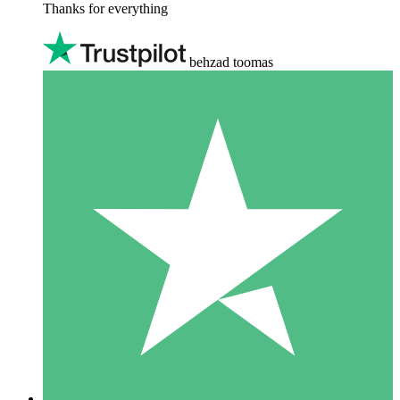
Thanks for everything
behzad toomas