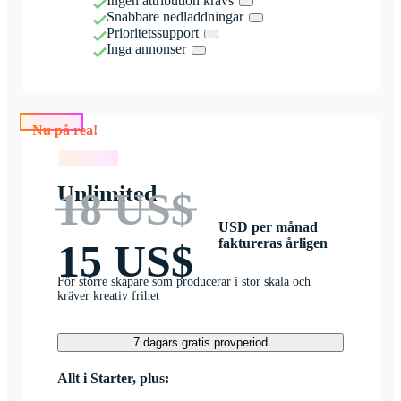
Ingen attribution krävs
Snabbare nedladdningar
Prioritetssupport
Inga annonser
Nu på rea!
Nu på rea!
Unlimited
18 US$
USD per månad
faktureras årligen
15 US$
För större skapare som producerar i stor skala och
kräver kreativ frihet
7 dagars gratis provperiod
Allt i Starter, plus: