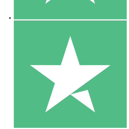
5 Nedladdningar
15
US$
00
10 Nedladdningar
20
US$
00