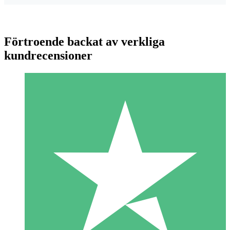
Förtroende backat av verkliga
kundrecensioner
Individuella Kreditpaket
Betala per användning med nedladdningskrediter. Inget
månatligt åtagande krävs.
1 Nedladdningar
10
US$
00