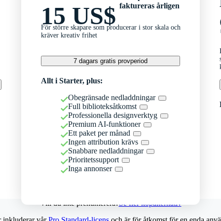
faktureras årligen
15 US$
För större skapare som producerar i stor skala och
kräver kreativ frihet
7 dagars gratis provperiod
Allt i Starter, plus:
Obegränsade nedladdningar
Full biblioteksåtkomst
Professionella designverktyg
Premium AI-funktioner
Ett paket per månad
Ingen attribution krävs
Snabbare nedladdningar
Prioritetssupport
Inga annonser
Vill du inte prenumerera?
Se fler köpalternativ
r inkluderar vår
Pro Standard-licens
och är för åtkomst för en enda anvä