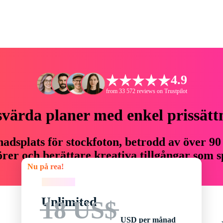
4.9
from 33 572 reviews on Trustpilot
svärda planer med enkel prissätt
adsplats för stockfoton, betrodd av över 90
er och berättare kreativa tillgångar som sp
Nu på rea!
budget.
Nu på rea!
Unlimited
18 US$
USD per månad