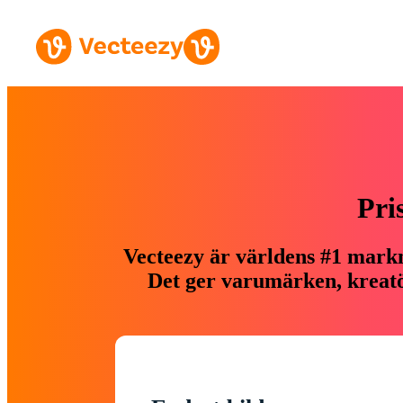
Pri
Vecteezy är världens #1 markn
Det ger varumärken, kreatör