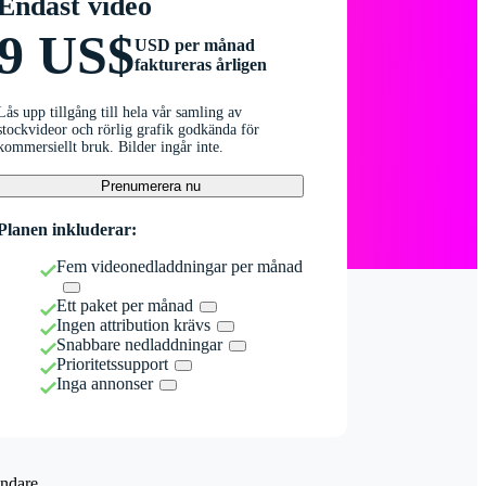
Endast video
9 US$
USD per månad
faktureras årligen
Lås upp tillgång till hela vår samling av
stockvideor och rörlig grafik godkända för
kommersiellt bruk. Bilder ingår inte.
Prenumerera nu
Planen inkluderar:
Fem videonedladdningar per månad
Ett paket per månad
Ingen attribution krävs
Snabbare nedladdningar
Prioritetssupport
Inga annonser
ndare.