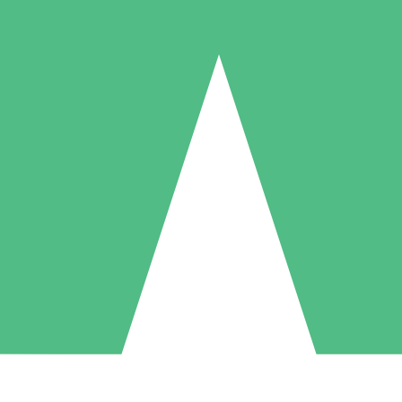
Individuella Kreditpaket
la per användning med nedladdningskrediter. Inget månatligt åtagande k
1 Nedladdningar
5 Nedladdningar
10 Nedladdningar
10
15
20
US$
00
US$
00
US$
00