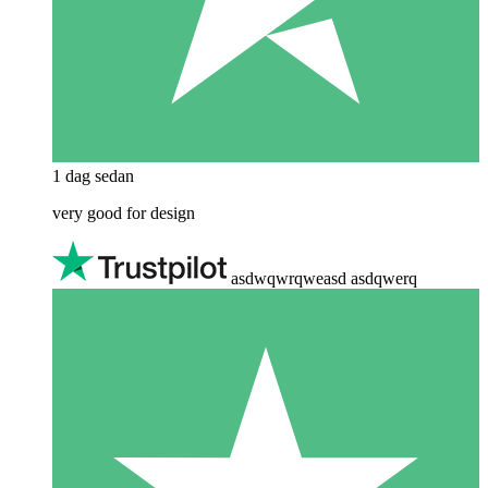
1 dag sedan
very good for design
asdwqwrqweasd asdqwerq