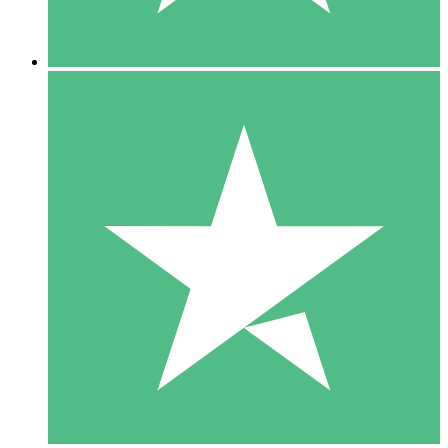
5 Nedladdningar
15
US$
00
10 Nedladdningar
20
US$
00