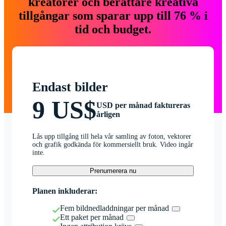
kreatörer och berättare kreativa
tillgångar som sparar upp till 76 % i
tid och budget.
Endast bilder
9 US$
USD per månad faktureras
årligen
Lås upp tillgång till hela vår samling av foton, vektorer
och grafik godkända för kommersiellt bruk. Video ingår
inte.
Prenumerera nu
Planen inkluderar:
Fem bildnedladdningar per månad
Ett paket per månad