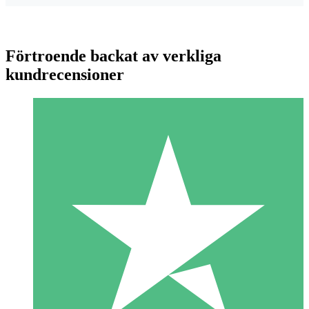
Förtroende backat av verkliga
kundrecensioner
Individuella Kreditpaket
Betala per användning med nedladdningskrediter. Inget
månatligt åtagande krävs.
1 Nedladdningar
10
US$
00