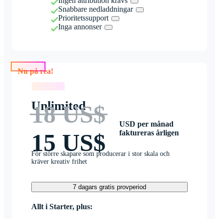
Ingen attribution krävs
Snabbare nedladdningar
Prioritetssupport
Inga annonser
Nu på rea!
Nu på rea!
Unlimited
18 US$
USD per månad
faktureras årligen
15 US$
För större skapare som producerar i stor skala och
kräver kreativ frihet
7 dagars gratis provperiod
Allt i Starter, plus: