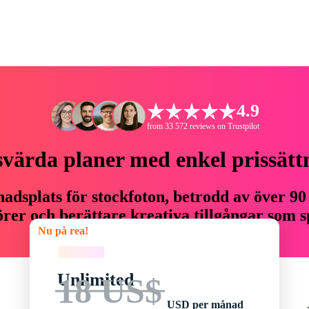
4.9
from 33 572 reviews on Trustpilot
svärda planer med enkel prissätt
adsplats för stockfoton, betrodd av över 90
er och berättare kreativa tillgångar som sp
Nu på rea!
budget.
Nu på rea!
Unlimited
18 US$
USD per månad