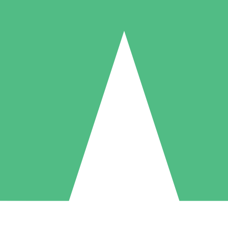
Individuella Kreditpaket
la per användning med nedladdningskrediter. Inget månatligt åtagande k
1 Nedladdningar
5 Nedladdningar
10 Nedladdningar
10
15
20
US$
00
US$
00
US$
00