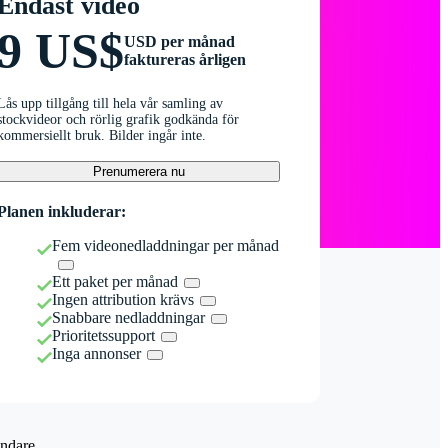
Endast video
9 US$
USD per månad
faktureras årligen
Lås upp tillgång till hela vår samling av
stockvideor och rörlig grafik godkända för
kommersiellt bruk. Bilder ingår inte.
Prenumerera nu
Planen inkluderar:
Fem videonedladdningar per månad
Ett paket per månad
Ingen attribution krävs
Snabbare nedladdningar
Prioritetssupport
Inga annonser
ndare.