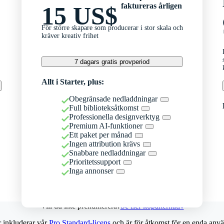
faktureras årligen
15 US$
För större skapare som producerar i stor skala och
kräver kreativ frihet
7 dagars gratis provperiod
Allt i Starter, plus:
Obegränsade nedladdningar
Full biblioteksåtkomst
Professionella designverktyg
Premium AI-funktioner
Ett paket per månad
Ingen attribution krävs
Snabbare nedladdningar
Prioritetssupport
Inga annonser
Vill du inte prenumerera?
Se fler köpalternativ
r inkluderar vår
Pro Standard-licens
och är för åtkomst för en enda anvä