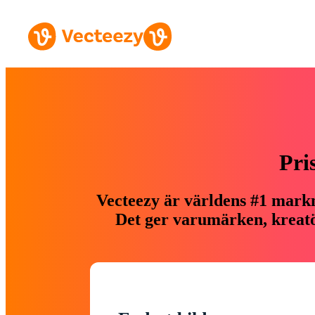
Pri
Vecteezy är världens #1 markn
Det ger varumärken, kreatör