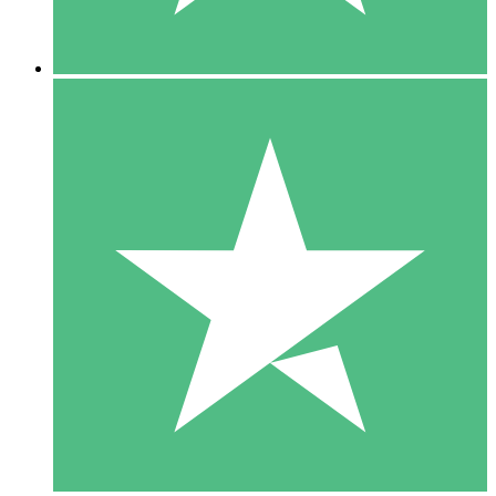
5 Nedladdningar
15
US$
00
10 Nedladdningar
20
US$
00