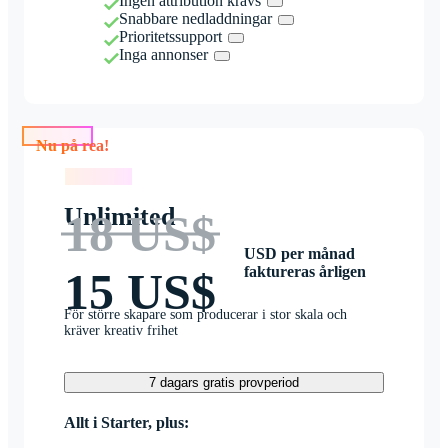
Ingen attribution krävs
Snabbare nedladdningar
Prioritetssupport
Inga annonser
Nu på rea!
Nu på rea!
Unlimited
18 US$
USD per månad
faktureras årligen
15 US$
För större skapare som producerar i stor skala och
kräver kreativ frihet
7 dagars gratis provperiod
Allt i Starter, plus: