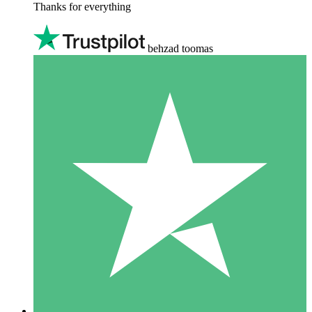
Thanks for everything
behzad toomas