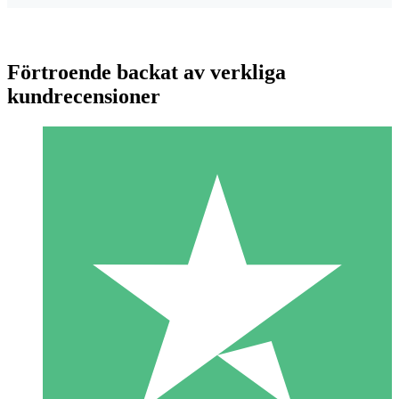
Förtroende backat av verkliga
kundrecensioner
Individuella Kreditpaket
Betala per användning med nedladdningskrediter. Inget
månatligt åtagande krävs.
1 Nedladdningar
10
US$
00