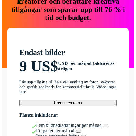
kreatörer och berättare kreativa
tillgångar som sparar upp till 76 % i
tid och budget.
Endast bilder
9 US$
USD per månad faktureras
årligen
Lås upp tillgång till hela vår samling av foton, vektorer
och grafik godkända för kommersiellt bruk. Video ingår
inte.
Prenumerera nu
Planen inkluderar:
Fem bildnedladdningar per månad
Ett paket per månad