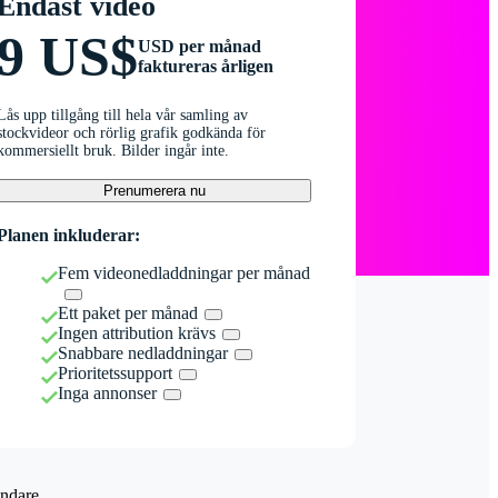
Endast video
9 US$
USD per månad
faktureras årligen
Lås upp tillgång till hela vår samling av
stockvideor och rörlig grafik godkända för
kommersiellt bruk. Bilder ingår inte.
Prenumerera nu
Planen inkluderar:
Fem videonedladdningar per månad
Ett paket per månad
Ingen attribution krävs
Snabbare nedladdningar
Prioritetssupport
Inga annonser
ndare.