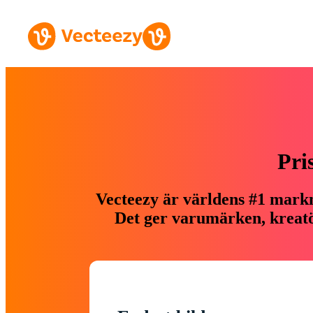
Pri
Vecteezy är världens #1 markn
Det ger varumärken, kreatör