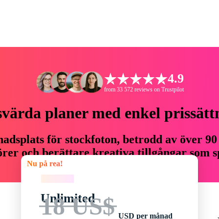
4.9
from 33 572 reviews on Trustpilot
svärda planer med enkel prissätt
adsplats för stockfoton, betrodd av över 90
er och berättare kreativa tillgångar som sp
Nu på rea!
budget.
Nu på rea!
Unlimited
18 US$
USD per månad