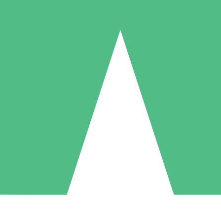
Individuella Kreditpaket
la per användning med nedladdningskrediter. Inget månatligt åtagande k
1 Nedladdningar
5 Nedladdningar
10 Nedladdningar
10
15
20
US$
00
US$
00
US$
00