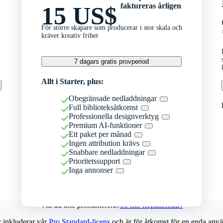
faktureras årligen
15 US$
För större skapare som producerar i stor skala och
kräver kreativ frihet
7 dagars gratis provperiod
Allt i Starter, plus:
Obegränsade nedladdningar
Full biblioteksåtkomst
Professionella designverktyg
Premium AI-funktioner
Ett paket per månad
Ingen attribution krävs
Snabbare nedladdningar
Prioritetssupport
Inga annonser
Vill du inte prenumerera?
Se fler köpalternativ
r inkluderar vår
Pro Standard-licens
och är för åtkomst för en enda anvä