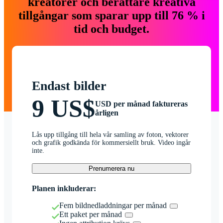
kreatörer och berättare kreativa
tillgångar som sparar upp till 76 % i
tid och budget.
Endast bilder
9 US$
USD per månad faktureras
årligen
Lås upp tillgång till hela vår samling av foton, vektorer
och grafik godkända för kommersiellt bruk. Video ingår
inte.
Prenumerera nu
Planen inkluderar:
Fem bildnedladdningar per månad
Ett paket per månad