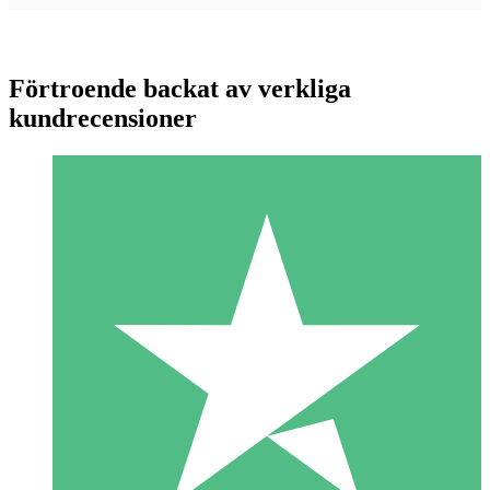
Förtroende backat av verkliga
kundrecensioner
Individuella Kreditpaket
Betala per användning med nedladdningskrediter. Inget
månatligt åtagande krävs.
1 Nedladdningar
10
US$
00