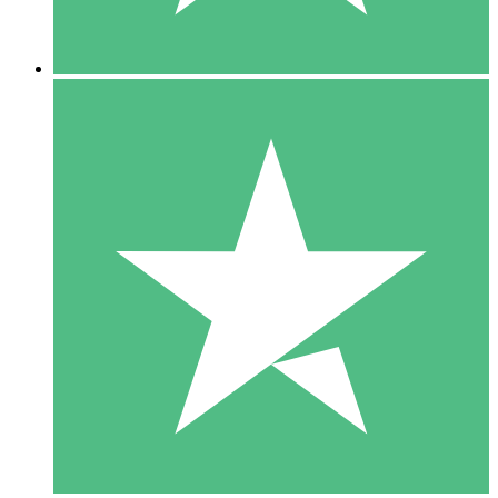
5 Nedladdningar
15
US$
00
10 Nedladdningar
20
US$
00