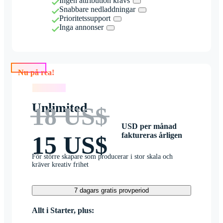
Ingen attribution krävs
Snabbare nedladdningar
Prioritetssupport
Inga annonser
Nu på rea!
Nu på rea!
Unlimited
18 US$
USD per månad
faktureras årligen
15 US$
För större skapare som producerar i stor skala och
kräver kreativ frihet
7 dagars gratis provperiod
Allt i Starter, plus: