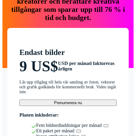
kreatörer och berättare kreativa
tillgångar som sparar upp till 76 % i
tid och budget.
Endast bilder
9 US$
USD per månad faktureras
årligen
Lås upp tillgång till hela vår samling av foton, vektorer
och grafik godkända för kommersiellt bruk. Video ingår
inte.
Prenumerera nu
Planen inkluderar:
Fem bildnedladdningar per månad
Ett paket per månad