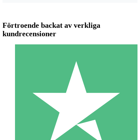
Förtroende backat av verkliga
kundrecensioner
Individuella Kreditpaket
Betala per användning med nedladdningskrediter. Inget
månatligt åtagande krävs.
1 Nedladdningar
10
US$
00