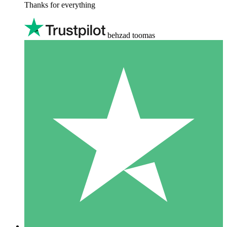
Thanks for everything
behzad toomas