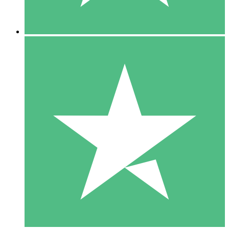
5 Nedladdningar
15
US$
00
10 Nedladdningar
20
US$
00