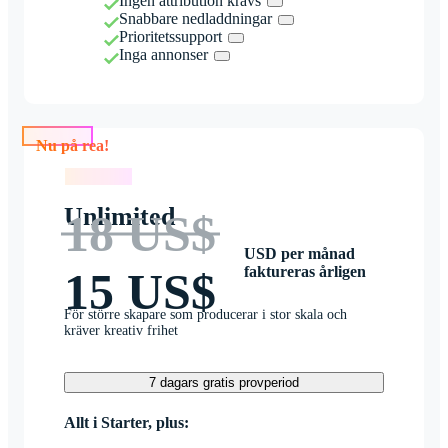
Ingen attribution krävs
Snabbare nedladdningar
Prioritetssupport
Inga annonser
Nu på rea!
Nu på rea!
Unlimited
18 US$
USD per månad
faktureras årligen
15 US$
För större skapare som producerar i stor skala och
kräver kreativ frihet
7 dagars gratis provperiod
Allt i Starter, plus: