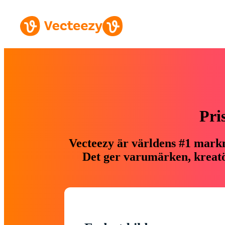
Pri
Vecteezy är världens #1 markn
Det ger varumärken, kreatör