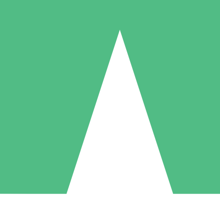
Individuella Kreditpaket
la per användning med nedladdningskrediter. Inget månatligt åtagande k
1 Nedladdningar
5 Nedladdningar
10 Nedladdningar
10
15
20
US$
00
US$
00
US$
00