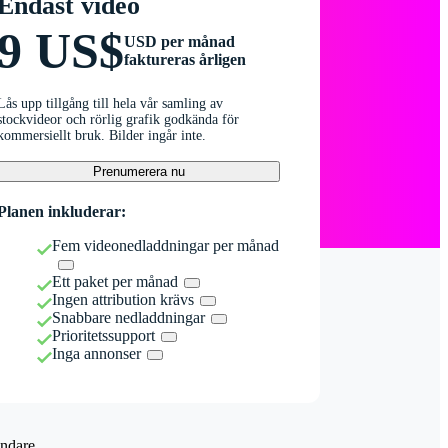
Endast video
9 US$
USD per månad
faktureras årligen
Lås upp tillgång till hela vår samling av
stockvideor och rörlig grafik godkända för
kommersiellt bruk. Bilder ingår inte.
Prenumerera nu
Planen inkluderar:
Fem videonedladdningar per månad
Ett paket per månad
Ingen attribution krävs
Snabbare nedladdningar
Prioritetssupport
Inga annonser
ndare.