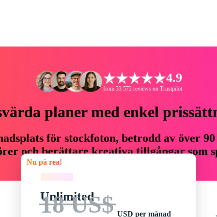
4.9
from 33 572 reviews on Trustpilot
svärda planer med enkel prissätt
adsplats för stockfoton, betrodd av över 90
er och berättare kreativa tillgångar som sp
Nu på rea!
budget.
Nu på rea!
Unlimited
18 US$
USD per månad