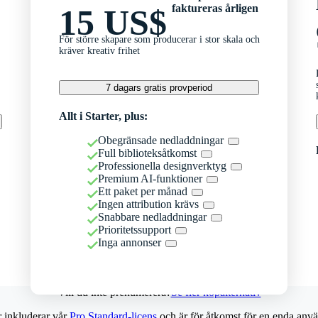
faktureras årligen
15 US$
För större skapare som producerar i stor skala och
kräver kreativ frihet
7 dagars gratis provperiod
Allt i Starter, plus:
Obegränsade nedladdningar
Full biblioteksåtkomst
Professionella designverktyg
Premium AI-funktioner
Ett paket per månad
Ingen attribution krävs
Snabbare nedladdningar
Prioritetssupport
Inga annonser
Vill du inte prenumerera?
Se fler köpalternativ
r inkluderar vår
Pro Standard-licens
och är för åtkomst för en enda anvä