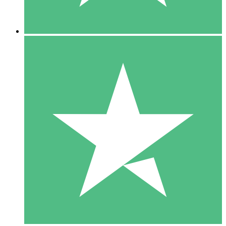
5 Nedladdningar
15
US$
00
10 Nedladdningar
20
US$
00