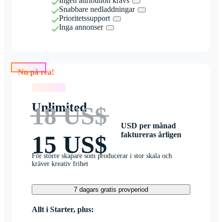
Ingen attribution krävs
Snabbare nedladdningar
Prioritetssupport
Inga annonser
Nu på rea!
Nu på rea!
Unlimited
18 US$
USD per månad
faktureras årligen
15 US$
För större skapare som producerar i stor skala och
kräver kreativ frihet
7 dagars gratis provperiod
Allt i Starter, plus: