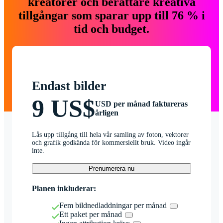
kreatörer och berättare kreativa
tillgångar som sparar upp till 76 % i
tid och budget.
Endast bilder
9 US$
USD per månad faktureras
årligen
Lås upp tillgång till hela vår samling av foton, vektorer
och grafik godkända för kommersiellt bruk. Video ingår
inte.
Prenumerera nu
Planen inkluderar:
Fem bildnedladdningar per månad
Ett paket per månad