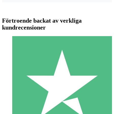
Förtroende backat av verkliga
kundrecensioner
Individuella Kreditpaket
Betala per användning med nedladdningskrediter. Inget
månatligt åtagande krävs.
1 Nedladdningar
10
US$
00