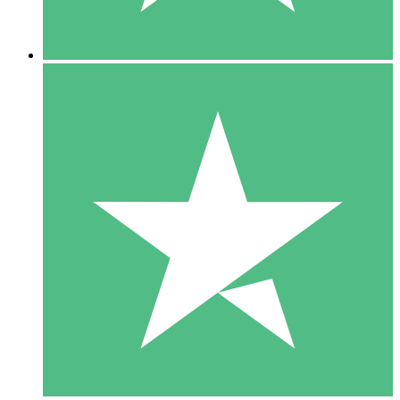
5 Nedladdningar
15
US$
00
10 Nedladdningar
20
US$
00