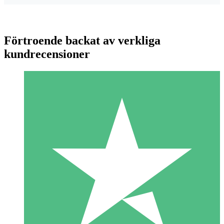
Förtroende backat av verkliga
kundrecensioner
Individuella Kreditpaket
Betala per användning med nedladdningskrediter. Inget
månatligt åtagande krävs.
1 Nedladdningar
10
US$
00