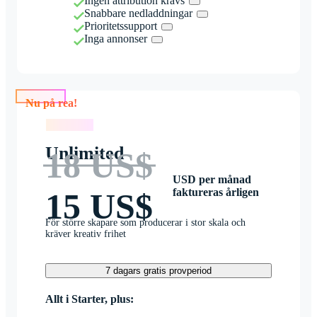
Ingen attribution krävs
Snabbare nedladdningar
Prioritetssupport
Inga annonser
Nu på rea!
Nu på rea!
Unlimited
18 US$
USD per månad
faktureras årligen
15 US$
För större skapare som producerar i stor skala och
kräver kreativ frihet
7 dagars gratis provperiod
Allt i Starter, plus: