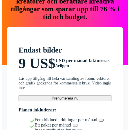
kreatörer och berättare kreativa
tillgångar som sparar upp till 76 % i
tid och budget.
Endast bilder
9 US$
USD per månad faktureras
årligen
Lås upp tillgång till hela vår samling av foton, vektorer
och grafik godkända för kommersiellt bruk. Video ingår
inte.
Prenumerera nu
Planen inkluderar:
Fem bildnedladdningar per månad
Ett paket per månad