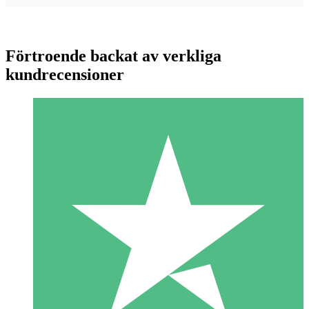
Förtroende backat av verkliga
kundrecensioner
Individuella Kreditpaket
Betala per användning med nedladdningskrediter. Inget
månatligt åtagande krävs.
1 Nedladdningar
10
US$
00