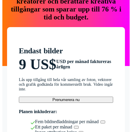
kreatörer och berättare kreativa
tillgångar som sparar upp till 76 % i
tid och budget.
Endast bilder
9 US$
USD per månad faktureras
årligen
Lås upp tillgång till hela vår samling av foton, vektorer
och grafik godkända för kommersiellt bruk. Video ingår
inte.
Prenumerera nu
Planen inkluderar:
Fem bildnedladdningar per månad
Ett paket per månad