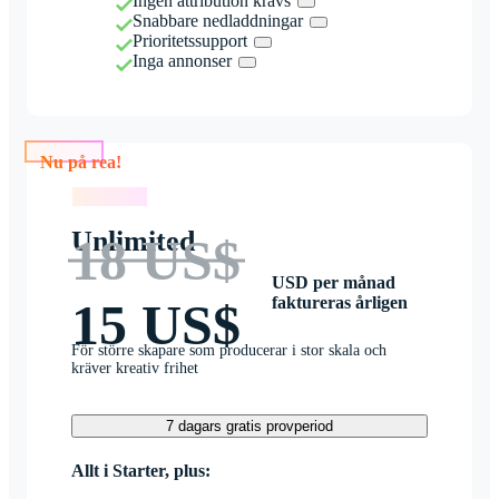
Ingen attribution krävs
Snabbare nedladdningar
Prioritetssupport
Inga annonser
Nu på rea!
Nu på rea!
Unlimited
18 US$
USD per månad
faktureras årligen
15 US$
För större skapare som producerar i stor skala och
kräver kreativ frihet
7 dagars gratis provperiod
Allt i Starter, plus: