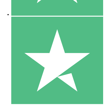
5 Nedladdningar
15
US$
00
10 Nedladdningar
20
US$
00