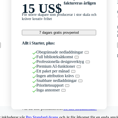
faktureras årligen
15 US$
För större skapare som producerar i stor skala och
kräver kreativ frihet
7 dagars gratis provperiod
Allt i Starter, plus:
Obegränsade nedladdningar
Full biblioteksåtkomst
Professionella designverktyg
Premium AI-funktioner
Ett paket per månad
Ingen attribution krävs
Snabbare nedladdningar
Prioritetssupport
Inga annonser
Vill du inte prenumerera?
Se fler köpalternativ
r inkluderar vår
Pro Standard-licens
och är för åtkomst för en enda anvä