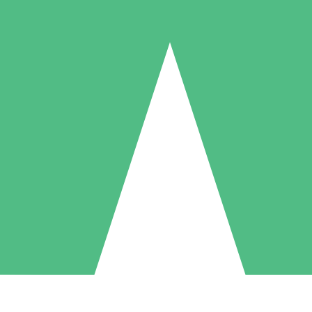
Individuella Kreditpaket
la per användning med nedladdningskrediter. Inget månatligt åtagande k
1 Nedladdningar
5 Nedladdningar
10 Nedladdningar
10
15
20
US$
00
US$
00
US$
00