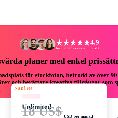
4.9
from 33 572 reviews on Trustpilot
svärda planer med enkel prissätt
adsplats för stockfoton, betrodd av över 90
er och berättare kreativa tillgångar som sp
Nu på rea!
budget.
Nu på rea!
Unlimited
18 US$
USD per månad