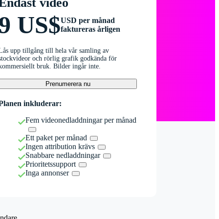
Endast video
9 US$
USD per månad
faktureras årligen
Lås upp tillgång till hela vår samling av
stockvideor och rörlig grafik godkända för
kommersiellt bruk. Bilder ingår inte.
Prenumerera nu
Planen inkluderar:
Fem videonedladdningar per månad
Ett paket per månad
Ingen attribution krävs
Snabbare nedladdningar
Prioritetssupport
Inga annonser
ndare.