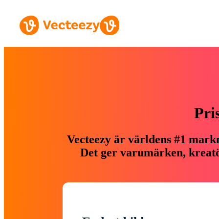
Pri
Vecteezy är världens #1 markn
Det ger varumärken, kreatör