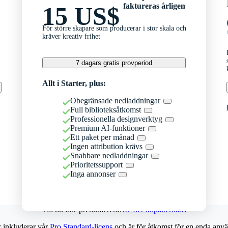
faktureras årligen
15 US$
För större skapare som producerar i stor skala och
kräver kreativ frihet
7 dagars gratis provperiod
Allt i Starter, plus:
Obegränsade nedladdningar
Full biblioteksåtkomst
Professionella designverktyg
Premium AI-funktioner
Ett paket per månad
Ingen attribution krävs
Snabbare nedladdningar
Prioritetssupport
Inga annonser
Vill du inte prenumerera?
Se fler köpalternativ
r inkluderar vår
Pro Standard-licens
och är för åtkomst för en enda anvä