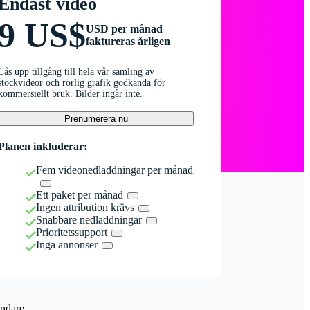
Endast video
9 US$
USD per månad
faktureras årligen
Lås upp tillgång till hela vår samling av
stockvideor och rörlig grafik godkända för
kommersiellt bruk. Bilder ingår inte.
Prenumerera nu
Planen inkluderar:
Fem videonedladdningar per månad
Ett paket per månad
Ingen attribution krävs
Snabbare nedladdningar
Prioritetssupport
Inga annonser
ndare.