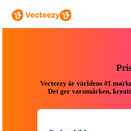
Pri
Vecteezy är världens #1 markn
Det ger varumärken, kreatör