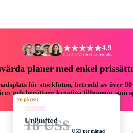
4.9
from 33 572 reviews on Trustpilot
svärda planer med enkel prissätt
adsplats för stockfoton, betrodd av över 90
er och berättare kreativa tillgångar som sp
Nu på rea!
budget.
Nu på rea!
Unlimited
18 US$
USD per månad