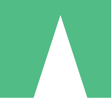
Individuella Kreditpaket
la per användning med nedladdningskrediter. Inget månatligt åtagande k
1 Nedladdningar
5 Nedladdningar
10 Nedladdningar
10
15
20
US$
00
US$
00
US$
00