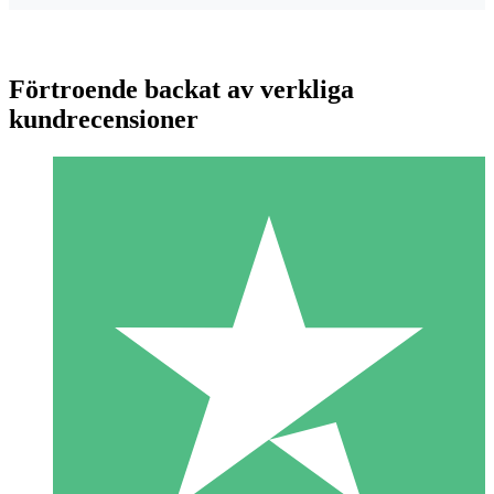
Förtroende backat av verkliga
kundrecensioner
Individuella Kreditpaket
Betala per användning med nedladdningskrediter. Inget
månatligt åtagande krävs.
1 Nedladdningar
10
US$
00