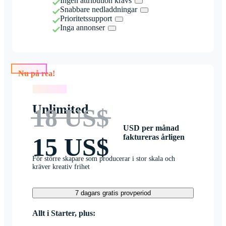
Ingen attribution krävs
Snabbare nedladdningar
Prioritetssupport
Inga annonser
Nu på rea!
Nu på rea!
Unlimited
18 US$
USD per månad
faktureras årligen
15 US$
För större skapare som producerar i stor skala och
kräver kreativ frihet
7 dagars gratis provperiod
Allt i Starter, plus: