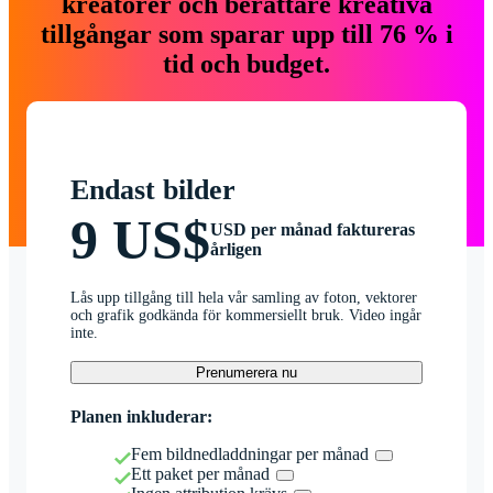
kreatörer och berättare kreativa
tillgångar som sparar upp till 76 % i
tid och budget.
Endast bilder
9 US$
USD per månad faktureras
årligen
Lås upp tillgång till hela vår samling av foton, vektorer
och grafik godkända för kommersiellt bruk. Video ingår
inte.
Prenumerera nu
Planen inkluderar:
Fem bildnedladdningar per månad
Ett paket per månad