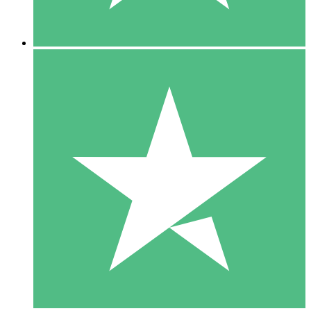
5 Nedladdningar
15
US$
00
10 Nedladdningar
20
US$
00