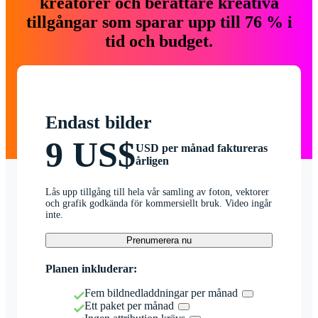
kreatörer och berättare kreativa
tillgångar som sparar upp till 76 % i
tid och budget.
Endast bilder
9 US$
USD per månad faktureras
årligen
Lås upp tillgång till hela vår samling av foton, vektorer
och grafik godkända för kommersiellt bruk. Video ingår
inte.
Prenumerera nu
Planen inkluderar:
Fem bildnedladdningar per månad
Ett paket per månad