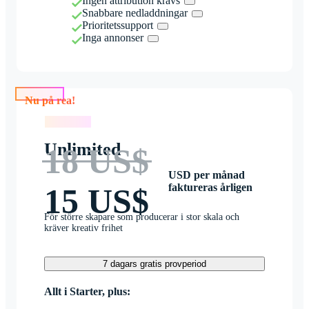
Ingen attribution krävs
Snabbare nedladdningar
Prioritetssupport
Inga annonser
Nu på rea!
Nu på rea!
Unlimited
18 US$
USD per månad
faktureras årligen
15 US$
För större skapare som producerar i stor skala och
kräver kreativ frihet
7 dagars gratis provperiod
Allt i Starter, plus: