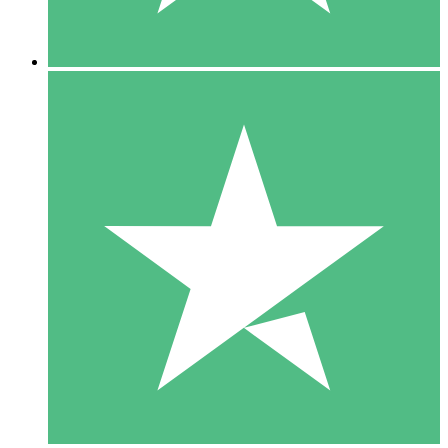
5 Nedladdningar
15
US$
00
10 Nedladdningar
20
US$
00