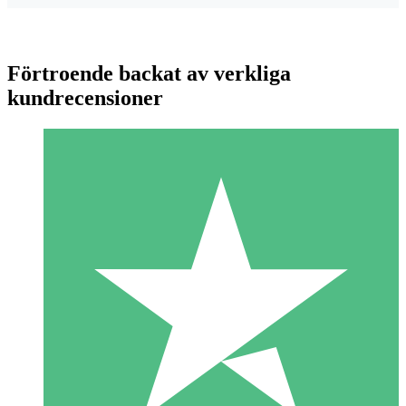
Förtroende backat av verkliga
kundrecensioner
Individuella Kreditpaket
Betala per användning med nedladdningskrediter. Inget
månatligt åtagande krävs.
1 Nedladdningar
10
US$
00