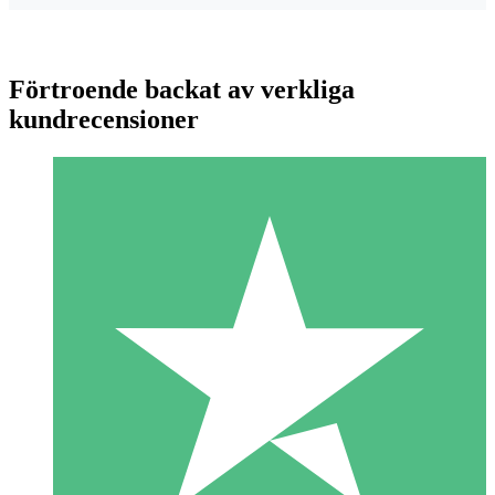
Förtroende backat av verkliga
kundrecensioner
Individuella Kreditpaket
Betala per användning med nedladdningskrediter. Inget
månatligt åtagande krävs.
1 Nedladdningar
10
US$
00