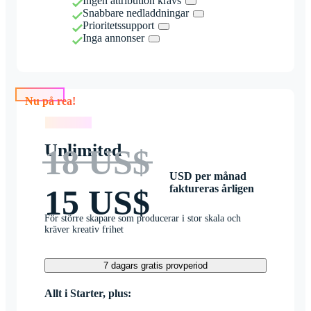
Ingen attribution krävs
Snabbare nedladdningar
Prioritetssupport
Inga annonser
Nu på rea!
Nu på rea!
Unlimited
18 US$
USD per månad
faktureras årligen
15 US$
För större skapare som producerar i stor skala och
kräver kreativ frihet
7 dagars gratis provperiod
Allt i Starter, plus: