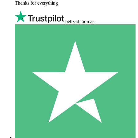
Thanks for everything
behzad toomas