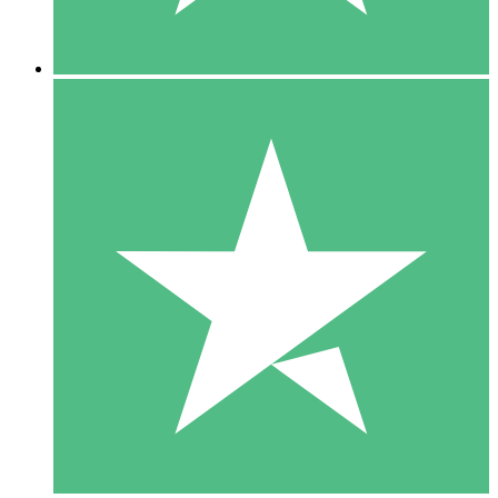
5 Nedladdningar
15
US$
00
10 Nedladdningar
20
US$
00