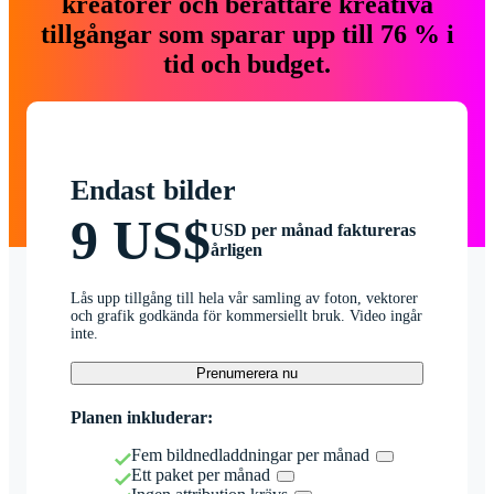
kreatörer och berättare kreativa
tillgångar som sparar upp till 76 % i
tid och budget.
Endast bilder
9 US$
USD per månad faktureras
årligen
Lås upp tillgång till hela vår samling av foton, vektorer
och grafik godkända för kommersiellt bruk. Video ingår
inte.
Prenumerera nu
Planen inkluderar:
Fem bildnedladdningar per månad
Ett paket per månad