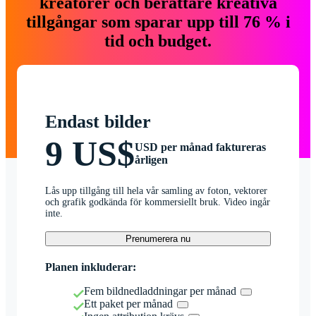
kreatörer och berättare kreativa
tillgångar som sparar upp till 76 % i
tid och budget.
Endast bilder
9 US$
USD per månad faktureras
årligen
Lås upp tillgång till hela vår samling av foton, vektorer
och grafik godkända för kommersiellt bruk. Video ingår
inte.
Prenumerera nu
Planen inkluderar:
Fem bildnedladdningar per månad
Ett paket per månad