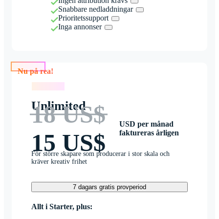
Ingen attribution krävs
Snabbare nedladdningar
Prioritetssupport
Inga annonser
Nu på rea!
Nu på rea!
Unlimited
18 US$
USD per månad
faktureras årligen
15 US$
För större skapare som producerar i stor skala och
kräver kreativ frihet
7 dagars gratis provperiod
Allt i Starter, plus: