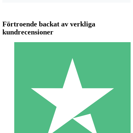
Förtroende backat av verkliga
kundrecensioner
Individuella Kreditpaket
Betala per användning med nedladdningskrediter. Inget
månatligt åtagande krävs.
1 Nedladdningar
10
US$
00