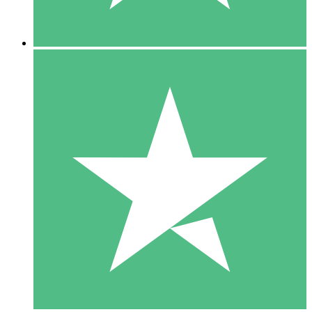
5 Nedladdningar
15
US$
00
10 Nedladdningar
20
US$
00