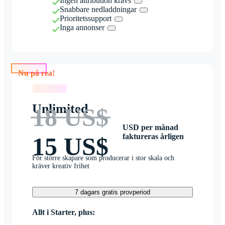
Ingen attribution krävs
Snabbare nedladdningar
Prioritetssupport
Inga annonser
Nu på rea!
Nu på rea!
Unlimited
18 US$
USD per månad
faktureras årligen
15 US$
För större skapare som producerar i stor skala och
kräver kreativ frihet
7 dagars gratis provperiod
Allt i Starter, plus: