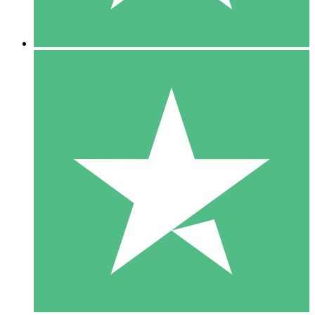
5 Nedladdningar
15
US$
00
10 Nedladdningar
20
US$
00