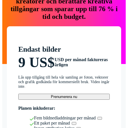
kreatörer och berättare kreativa
tillgångar som sparar upp till 76 % i
tid och budget.
Endast bilder
9 US$
USD per månad faktureras
årligen
Lås upp tillgång till hela vår samling av foton, vektorer
och grafik godkända för kommersiellt bruk. Video ingår
inte.
Prenumerera nu
Planen inkluderar:
Fem bildnedladdningar per månad
Ett paket per månad