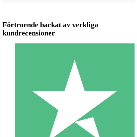
Förtroende backat av verkliga
kundrecensioner
Individuella Kreditpaket
Betala per användning med nedladdningskrediter. Inget
månatligt åtagande krävs.
1 Nedladdningar
10
US$
00