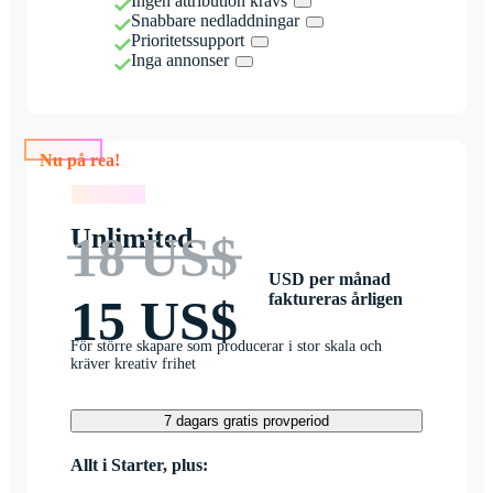
Ingen attribution krävs
Snabbare nedladdningar
Prioritetssupport
Inga annonser
Nu på rea!
Nu på rea!
Unlimited
18 US$
USD per månad
faktureras årligen
15 US$
För större skapare som producerar i stor skala och
kräver kreativ frihet
7 dagars gratis provperiod
Allt i Starter, plus: