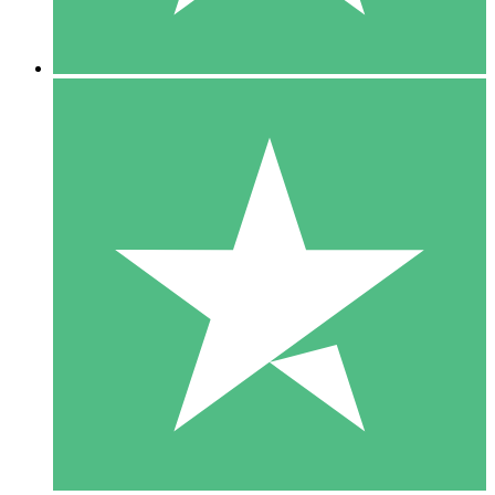
5 Nedladdningar
15
US$
00
10 Nedladdningar
20
US$
00