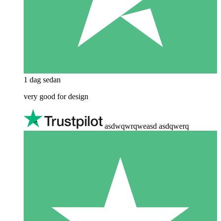
1 dag sedan
very good for design
asdwqwrqweasd asdqwerq