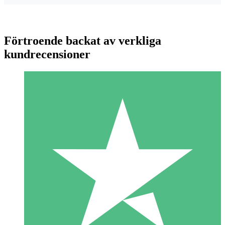
Förtroende backat av verkliga
kundrecensioner
Individuella Kreditpaket
Betala per användning med nedladdningskrediter. Inget
månatligt åtagande krävs.
1 Nedladdningar
10
US$
00