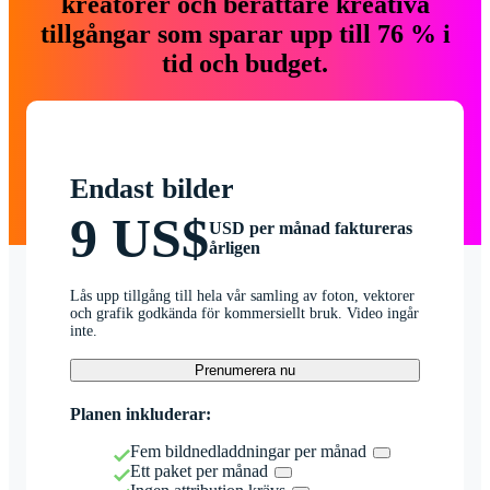
kreatörer och berättare kreativa
tillgångar som sparar upp till 76 % i
tid och budget.
Endast bilder
9 US$
USD per månad faktureras
årligen
Lås upp tillgång till hela vår samling av foton, vektorer
och grafik godkända för kommersiellt bruk. Video ingår
inte.
Prenumerera nu
Planen inkluderar:
Fem bildnedladdningar per månad
Ett paket per månad