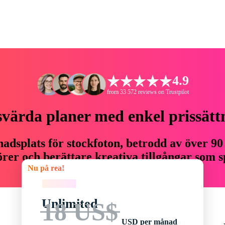
4.9
from 33 572 reviews on Trustpilot
svärda planer med enkel prissätt
adsplats för stockfoton, betrodd av över 90
er och berättare kreativa tillgångar som sp
Nu på rea!
budget.
Nu på rea!
Unlimited
18 US$
USD per månad