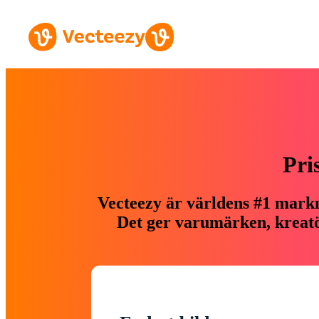
Pri
Vecteezy är världens #1 markn
Det ger varumärken, kreatör