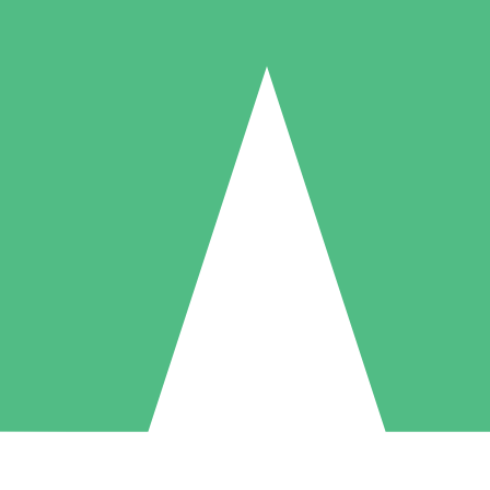
Individuella Kreditpaket
la per användning med nedladdningskrediter. Inget månatligt åtagande k
1 Nedladdningar
5 Nedladdningar
10 Nedladdningar
10
15
20
US$
00
US$
00
US$
00