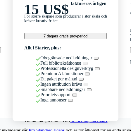
faktureras årligen
15 US$
För större skapare som producerar i stor skala och
kräver kreativ frihet
7 dagars gratis provperiod
Allt i Starter, plus:
Obegränsade nedladdningar
Full biblioteksåtkomst
Professionella designverktyg
Premium AI-funktioner
Ett paket per månad
Ingen attribution krävs
Snabbare nedladdningar
Prioritetssupport
Inga annonser
Vill du inte prenumerera?
Se fler köpalternativ
r inkluderar vår
Pro Standard-licens
och är för åtkomst för en enda anvä