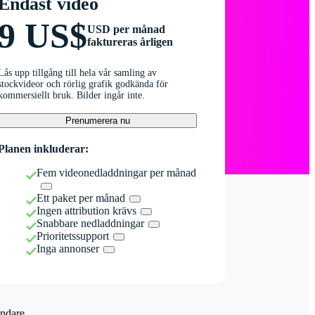
Endast video
9 US$
USD per månad
faktureras årligen
Lås upp tillgång till hela vår samling av
stockvideor och rörlig grafik godkända för
kommersiellt bruk. Bilder ingår inte.
Prenumerera nu
Planen inkluderar:
Fem videonedladdningar per månad
Ett paket per månad
Ingen attribution krävs
Snabbare nedladdningar
Prioritetssupport
Inga annonser
ndare.