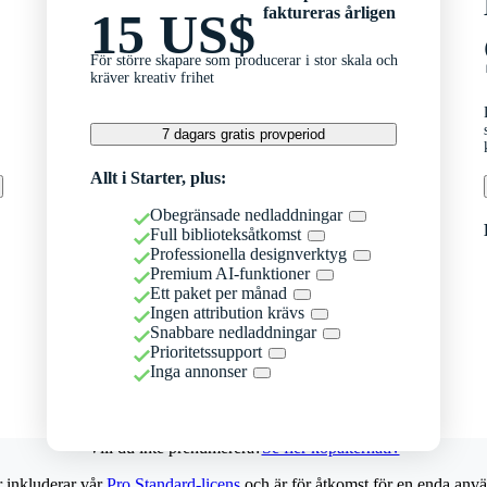
faktureras årligen
15 US$
För större skapare som producerar i stor skala och
kräver kreativ frihet
7 dagars gratis provperiod
Allt i Starter, plus:
Obegränsade nedladdningar
Full biblioteksåtkomst
Professionella designverktyg
Premium AI-funktioner
Ett paket per månad
Ingen attribution krävs
Snabbare nedladdningar
Prioritetssupport
Inga annonser
Vill du inte prenumerera?
Se fler köpalternativ
r inkluderar vår
Pro Standard-licens
och är för åtkomst för en enda anvä