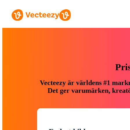
Pri
Vecteezy är världens #1 markn
Det ger varumärken, kreatör