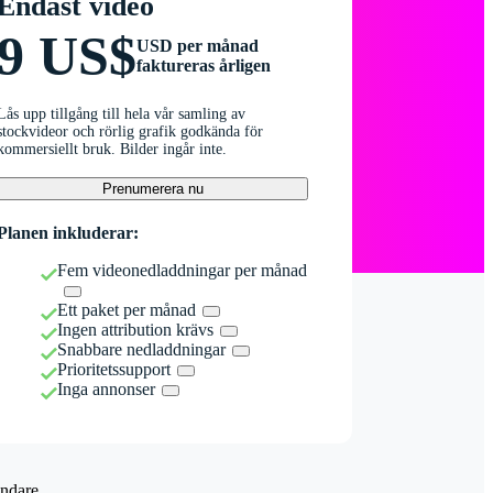
Endast video
9 US$
USD per månad
faktureras årligen
Lås upp tillgång till hela vår samling av
stockvideor och rörlig grafik godkända för
kommersiellt bruk. Bilder ingår inte.
Prenumerera nu
Planen inkluderar:
Fem videonedladdningar per månad
Ett paket per månad
Ingen attribution krävs
Snabbare nedladdningar
Prioritetssupport
Inga annonser
ndare.