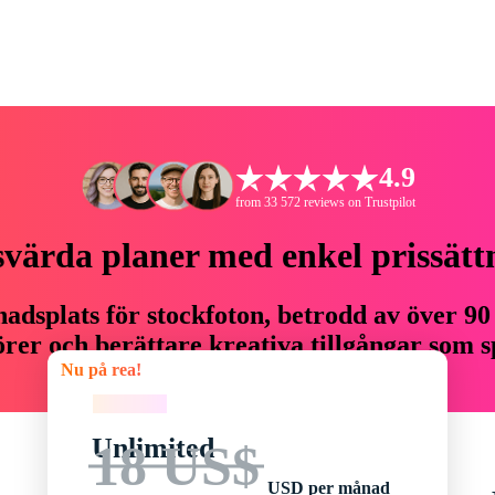
4.9
from 33 572 reviews on Trustpilot
svärda planer med enkel prissätt
adsplats för stockfoton, betrodd av över 90
er och berättare kreativa tillgångar som sp
Nu på rea!
budget.
Nu på rea!
Unlimited
18 US$
USD per månad