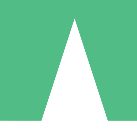
Individuella Kreditpaket
la per användning med nedladdningskrediter. Inget månatligt åtagande k
1 Nedladdningar
5 Nedladdningar
10 Nedladdningar
10
15
20
US$
00
US$
00
US$
00