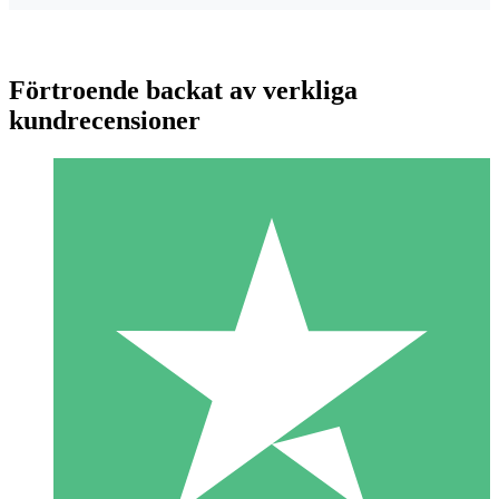
Förtroende backat av verkliga
kundrecensioner
Individuella Kreditpaket
Betala per användning med nedladdningskrediter. Inget
månatligt åtagande krävs.
1 Nedladdningar
10
US$
00