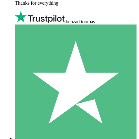
Thanks for everything
behzad toomas