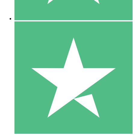
5 Nedladdningar
15
US$
00
10 Nedladdningar
20
US$
00