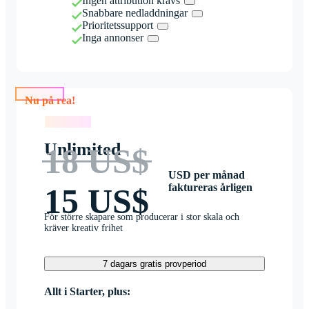
Ingen attribution krävs
Snabbare nedladdningar
Prioritetssupport
Inga annonser
Nu på rea!
Nu på rea!
Unlimited
18 US$
USD per månad
faktureras årligen
15 US$
För större skapare som producerar i stor skala och
kräver kreativ frihet
7 dagars gratis provperiod
Allt i Starter, plus: