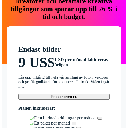
kreatörer och berättare kreativa
tillgångar som sparar upp till 76 % i
tid och budget.
Endast bilder
9 US$
USD per månad faktureras
årligen
Lås upp tillgång till hela vår samling av foton, vektorer
och grafik godkända för kommersiellt bruk. Video ingår
inte.
Prenumerera nu
Planen inkluderar:
Fem bildnedladdningar per månad
Ett paket per månad