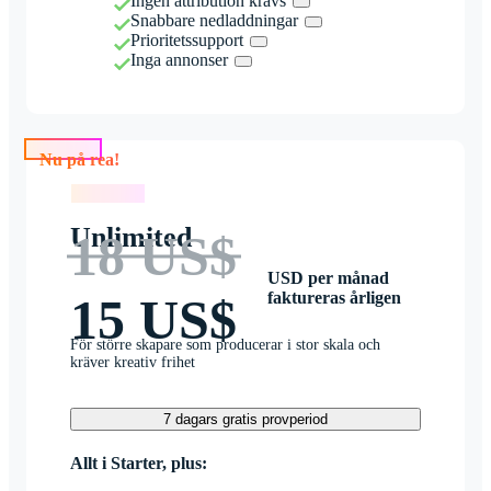
Ingen attribution krävs
Snabbare nedladdningar
Prioritetssupport
Inga annonser
Nu på rea!
Nu på rea!
Unlimited
18 US$
USD per månad
faktureras årligen
15 US$
För större skapare som producerar i stor skala och
kräver kreativ frihet
7 dagars gratis provperiod
Allt i Starter, plus: