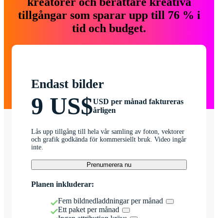
kreatörer och berättare kreativa
tillgångar som sparar upp till 76 % i
tid och budget.
Endast bilder
9 US$
USD per månad faktureras
årligen
Lås upp tillgång till hela vår samling av foton, vektorer
och grafik godkända för kommersiellt bruk. Video ingår
inte.
Prenumerera nu
Planen inkluderar:
Fem bildnedladdningar per månad
Ett paket per månad