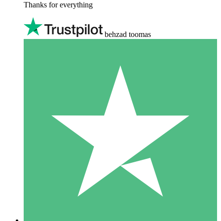
Thanks for everything
behzad toomas