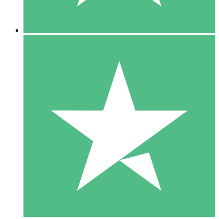
5 Nedladdningar
15
US$
00
10 Nedladdningar
20
US$
00