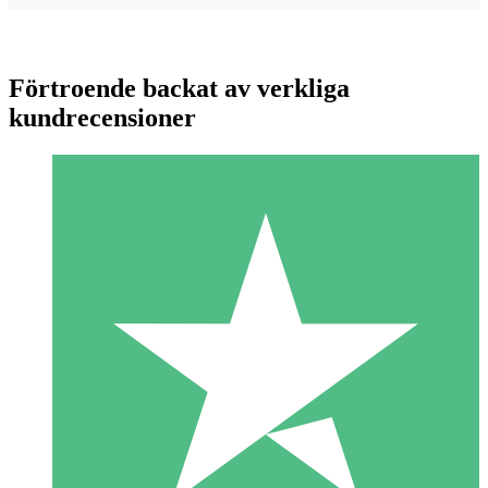
Förtroende backat av verkliga
kundrecensioner
Individuella Kreditpaket
Betala per användning med nedladdningskrediter. Inget
månatligt åtagande krävs.
1 Nedladdningar
10
US$
00