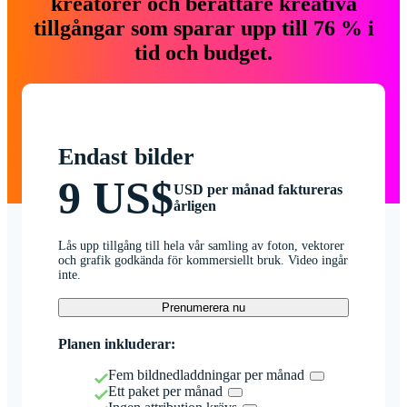
kreatörer och berättare kreativa
tillgångar som sparar upp till 76 % i
tid och budget.
Endast bilder
9 US$
USD per månad faktureras
årligen
Lås upp tillgång till hela vår samling av foton, vektorer
och grafik godkända för kommersiellt bruk. Video ingår
inte.
Prenumerera nu
Planen inkluderar:
Fem bildnedladdningar per månad
Ett paket per månad