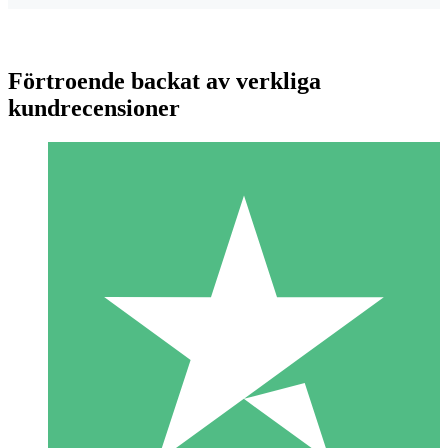
Förtroende backat av verkliga
kundrecensioner
Individuella Kreditpaket
Betala per användning med nedladdningskrediter. Inget
månatligt åtagande krävs.
1 Nedladdningar
10
US$
00