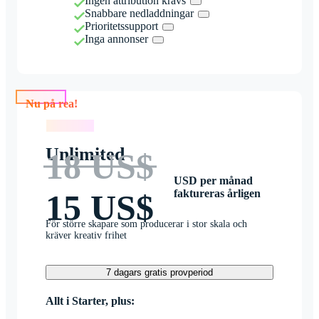
Ingen attribution krävs
Snabbare nedladdningar
Prioritetssupport
Inga annonser
Nu på rea!
Nu på rea!
Unlimited
18 US$
USD per månad
faktureras årligen
15 US$
För större skapare som producerar i stor skala och
kräver kreativ frihet
7 dagars gratis provperiod
Allt i Starter, plus: