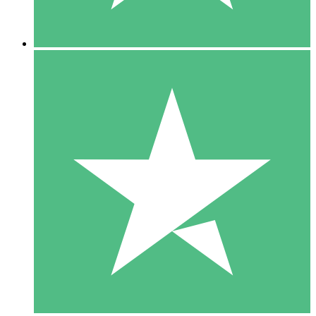
5 Nedladdningar
15
US$
00
10 Nedladdningar
20
US$
00