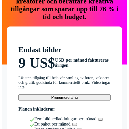
kreatörer och berättare kreativa
tillgångar som sparar upp till 76 % i
tid och budget.
Endast bilder
9 US$
USD per månad faktureras
årligen
Lås upp tillgång till hela vår samling av foton, vektorer
och grafik godkända för kommersiellt bruk. Video ingår
inte.
Prenumerera nu
Planen inkluderar:
Fem bildnedladdningar per månad
Ett paket per månad