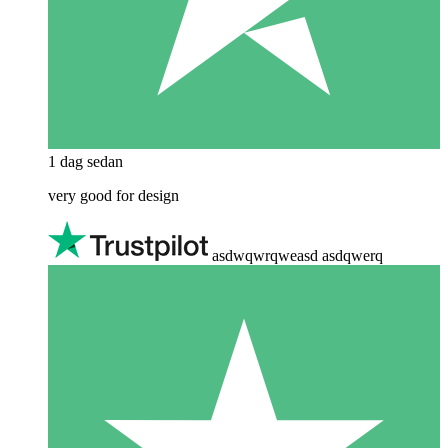
1 dag sedan
very good for design
asdwqwrqweasd asdqwerq