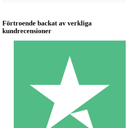
Förtroende backat av verkliga
kundrecensioner
Individuella Kreditpaket
Betala per användning med nedladdningskrediter. Inget
månatligt åtagande krävs.
1 Nedladdningar
10
US$
00