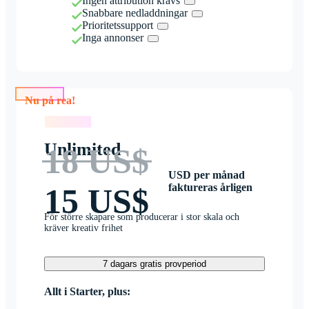
Ingen attribution krävs
Snabbare nedladdningar
Prioritetssupport
Inga annonser
Nu på rea!
Nu på rea!
Unlimited
18 US$
USD per månad
faktureras årligen
15 US$
För större skapare som producerar i stor skala och
kräver kreativ frihet
7 dagars gratis provperiod
Allt i Starter, plus: