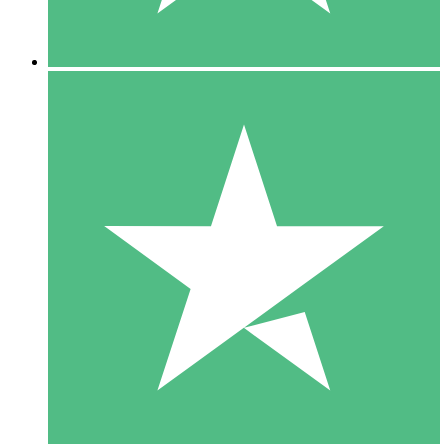
5 Nedladdningar
15
US$
00
10 Nedladdningar
20
US$
00