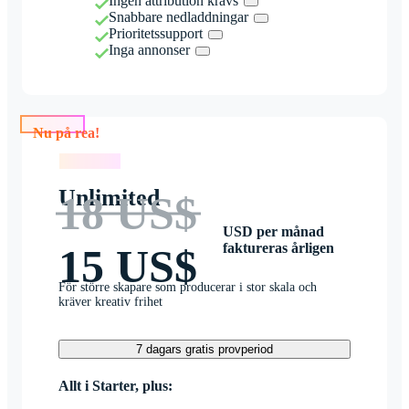
Ingen attribution krävs
Snabbare nedladdningar
Prioritetssupport
Inga annonser
Nu på rea!
Nu på rea!
Unlimited
18 US$
USD per månad
faktureras årligen
15 US$
För större skapare som producerar i stor skala och
kräver kreativ frihet
7 dagars gratis provperiod
Allt i Starter, plus: