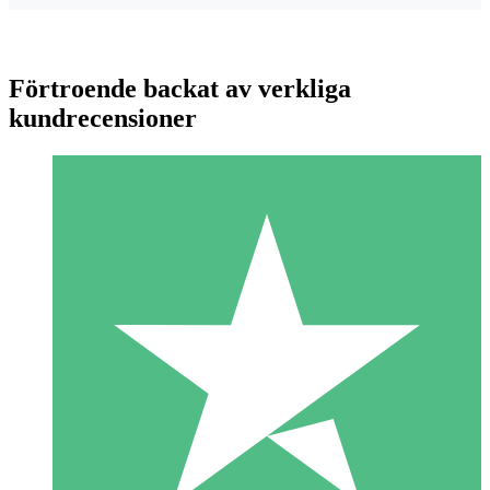
Förtroende backat av verkliga
kundrecensioner
Individuella Kreditpaket
Betala per användning med nedladdningskrediter. Inget
månatligt åtagande krävs.
1 Nedladdningar
10
US$
00