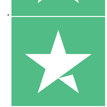
5 Nedladdningar
15
US$
00
10 Nedladdningar
20
US$
00