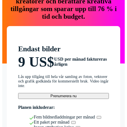
kreatörer och berättare kreativa
tillgångar som sparar upp till 76 % i
tid och budget.
Endast bilder
9 US$
USD per månad faktureras
årligen
Lås upp tillgång till hela vår samling av foton, vektorer
och grafik godkända för kommersiellt bruk. Video ingår
inte.
Prenumerera nu
Planen inkluderar:
Fem bildnedladdningar per månad
Ett paket per månad