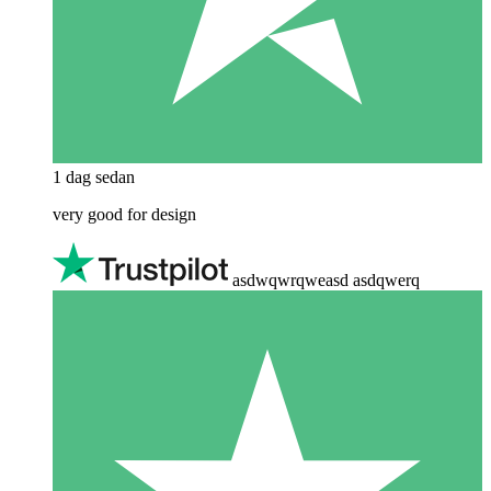
1 dag sedan
very good for design
asdwqwrqweasd asdqwerq