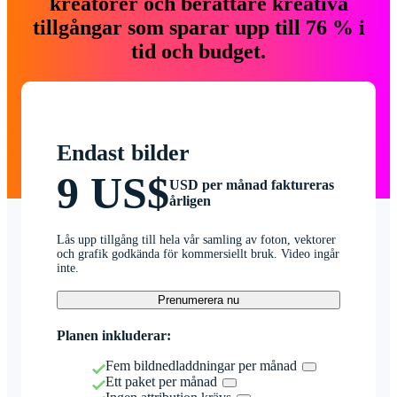
kreatörer och berättare kreativa
tillgångar som sparar upp till 76 % i
tid och budget.
Endast bilder
9 US$
USD per månad faktureras
årligen
Lås upp tillgång till hela vår samling av foton, vektorer
och grafik godkända för kommersiellt bruk. Video ingår
inte.
Prenumerera nu
Planen inkluderar:
Fem bildnedladdningar per månad
Ett paket per månad