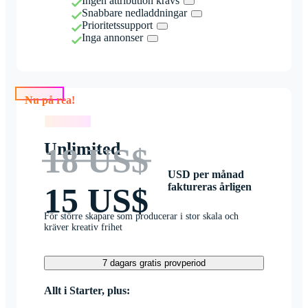
Ingen attribution krävs
Snabbare nedladdningar
Prioritetssupport
Inga annonser
Nu på rea!
Nu på rea!
Unlimited
18 US$
USD per månad
faktureras årligen
15 US$
För större skapare som producerar i stor skala och
kräver kreativ frihet
7 dagars gratis provperiod
Allt i Starter, plus: