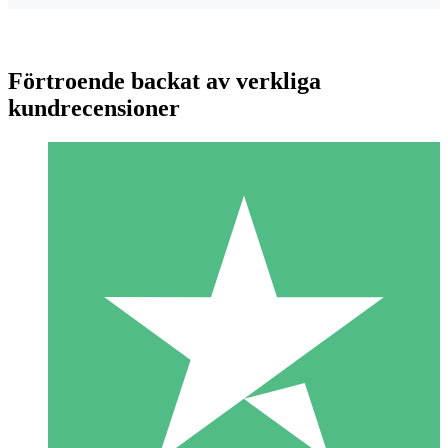
Förtroende backat av verkliga
kundrecensioner
Individuella Kreditpaket
Betala per användning med nedladdningskrediter. Inget
månatligt åtagande krävs.
1 Nedladdningar
10
US$
00