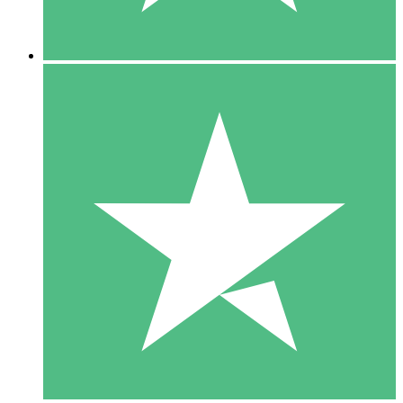
5 Nedladdningar
15
US$
00
10 Nedladdningar
20
US$
00