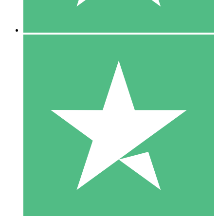
5 Nedladdningar
15
US$
00
10 Nedladdningar
20
US$
00