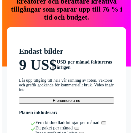
kreatörer och berättare kreativa
tillgångar som sparar upp till 76 % i
tid och budget.
Endast bilder
9 US$
USD per månad faktureras
årligen
Lås upp tillgång till hela vår samling av foton, vektorer
och grafik godkända för kommersiellt bruk. Video ingår
inte.
Prenumerera nu
Planen inkluderar:
Fem bildnedladdningar per månad
Ett paket per månad