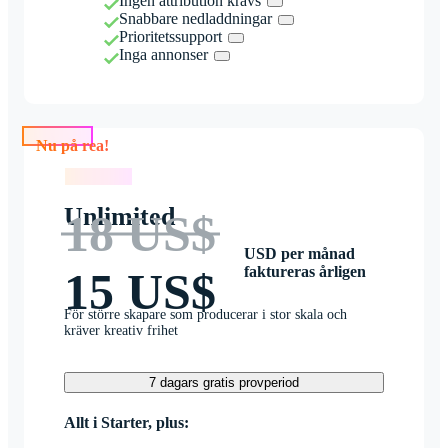
Ingen attribution krävs
Snabbare nedladdningar
Prioritetssupport
Inga annonser
Nu på rea!
Nu på rea!
Unlimited
18 US$
USD per månad
faktureras årligen
15 US$
För större skapare som producerar i stor skala och
kräver kreativ frihet
7 dagars gratis provperiod
Allt i Starter, plus: