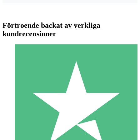
Förtroende backat av verkliga
kundrecensioner
Individuella Kreditpaket
Betala per användning med nedladdningskrediter. Inget
månatligt åtagande krävs.
1 Nedladdningar
10
US$
00