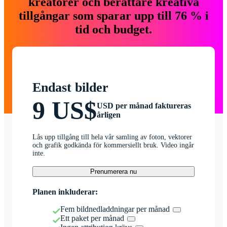
kreatörer och berättare kreativa
tillgångar som sparar upp till 76 % i
tid och budget.
Endast bilder
9 US$
USD per månad faktureras
årligen
Lås upp tillgång till hela vår samling av foton, vektorer
och grafik godkända för kommersiellt bruk. Video ingår
inte.
Prenumerera nu
Planen inkluderar:
Fem bildnedladdningar per månad
Ett paket per månad