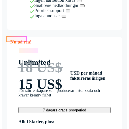
Ingen attribution krävs
Snabbare nedladdningar
Prioritetssupport
Inga annonser
Nu på rea!
Nu på rea!
Unlimited
18 US$
USD per månad
faktureras årligen
15 US$
För större skapare som producerar i stor skala och
kräver kreativ frihet
7 dagars gratis provperiod
Allt i Starter, plus: