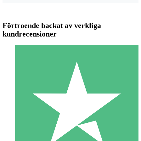
Förtroende backat av verkliga
kundrecensioner
Individuella Kreditpaket
Betala per användning med nedladdningskrediter. Inget
månatligt åtagande krävs.
1 Nedladdningar
10
US$
00