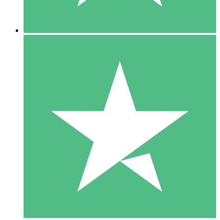
5 Nedladdningar
15
US$
00
10 Nedladdningar
20
US$
00