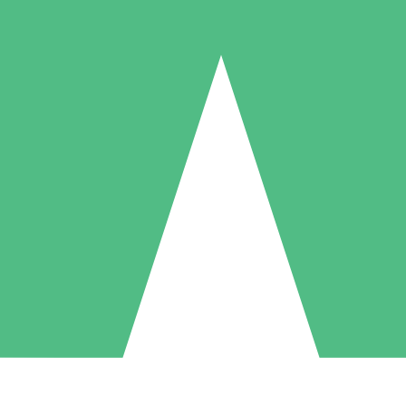
Individuella Kreditpaket
la per användning med nedladdningskrediter. Inget månatligt åtagande k
1 Nedladdningar
5 Nedladdningar
10 Nedladdningar
10
15
20
US$
00
US$
00
US$
00