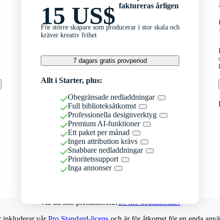
faktureras årligen
15 US$
För större skapare som producerar i stor skala och
kräver kreativ frihet
7 dagars gratis provperiod
Allt i Starter, plus:
Obegränsade nedladdningar
Full biblioteksåtkomst
Professionella designverktyg
Premium AI-funktioner
Ett paket per månad
Ingen attribution krävs
Snabbare nedladdningar
Prioritetssupport
Inga annonser
Vill du inte prenumerera?
Se fler köpalternativ
r inkluderar vår
Pro Standard-licens
och är för åtkomst för en enda anvä