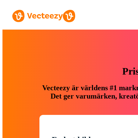
Pri
Vecteezy är världens #1 markn
Det ger varumärken, kreatör