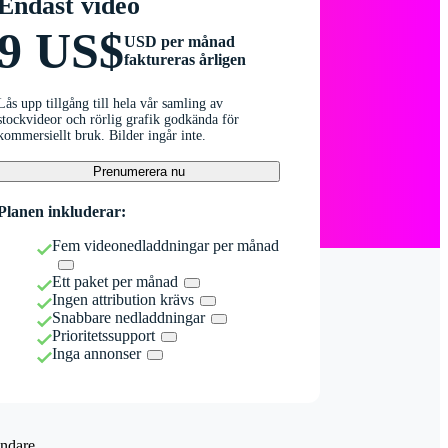
Endast video
9 US$
USD per månad
faktureras årligen
Lås upp tillgång till hela vår samling av
stockvideor och rörlig grafik godkända för
kommersiellt bruk. Bilder ingår inte.
Prenumerera nu
Planen inkluderar:
Fem videonedladdningar per månad
Ett paket per månad
Ingen attribution krävs
Snabbare nedladdningar
Prioritetssupport
Inga annonser
ndare.