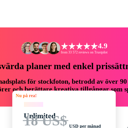
4.9
from 33 572 reviews on Trustpilot
svärda planer med enkel prissätt
adsplats för stockfoton, betrodd av över 90
er och berättare kreativa tillgångar som sp
Nu på rea!
budget.
Nu på rea!
Unlimited
18 US$
USD per månad