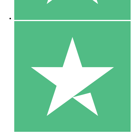
5 Nedladdningar
15
US$
00
10 Nedladdningar
20
US$
00