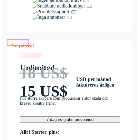
Ingen attribution krävs
Snabbare nedladdningar
Prioritetssupport
Inga annonser
Nu på rea!
Nu på rea!
Unlimited
18 US$
USD per månad
faktureras årligen
15 US$
För större skapare som producerar i stor skala och
kräver kreativ frihet
7 dagars gratis provperiod
Allt i Starter, plus: