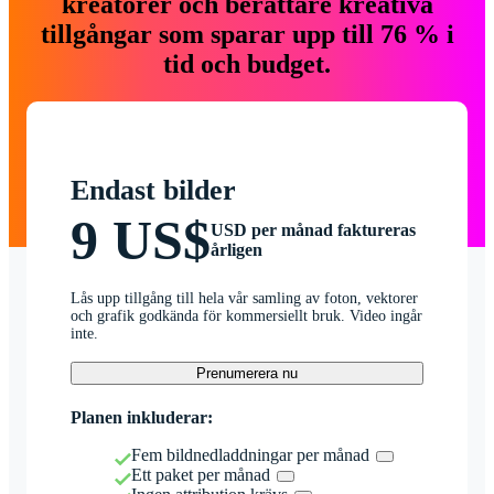
kreatörer och berättare kreativa
tillgångar som sparar upp till 76 % i
tid och budget.
Endast bilder
9 US$
USD per månad faktureras
årligen
Lås upp tillgång till hela vår samling av foton, vektorer
och grafik godkända för kommersiellt bruk. Video ingår
inte.
Prenumerera nu
Planen inkluderar:
Fem bildnedladdningar per månad
Ett paket per månad