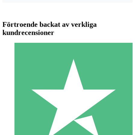
Förtroende backat av verkliga
kundrecensioner
Individuella Kreditpaket
Betala per användning med nedladdningskrediter. Inget
månatligt åtagande krävs.
1 Nedladdningar
10
US$
00