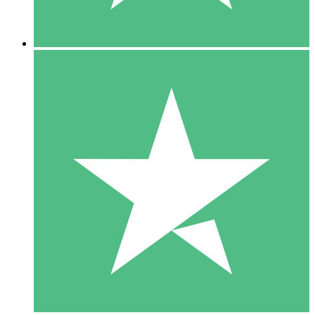
5 Nedladdningar
15
US$
00
10 Nedladdningar
20
US$
00