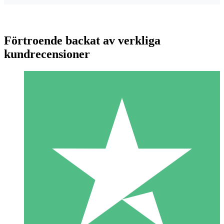
Förtroende backat av verkliga
kundrecensioner
Individuella Kreditpaket
Betala per användning med nedladdningskrediter. Inget
månatligt åtagande krävs.
1 Nedladdningar
10
US$
00