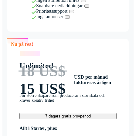
Ingen attribution krävs
Snabbare nedladdningar
Prioritetssupport
Inga annonser
Nu på rea!
Nu på rea!
Unlimited
18 US$
USD per månad
faktureras årligen
15 US$
För större skapare som producerar i stor skala och
kräver kreativ frihet
7 dagars gratis provperiod
Allt i Starter, plus: