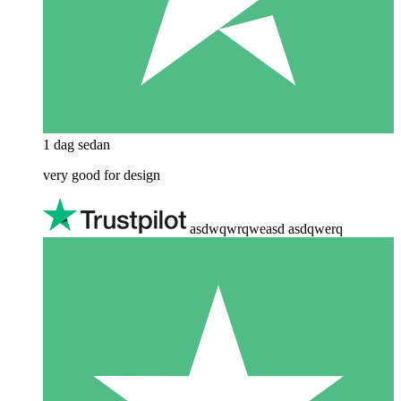
1 dag sedan
very good for design
asdwqwrqweasd asdqwerq