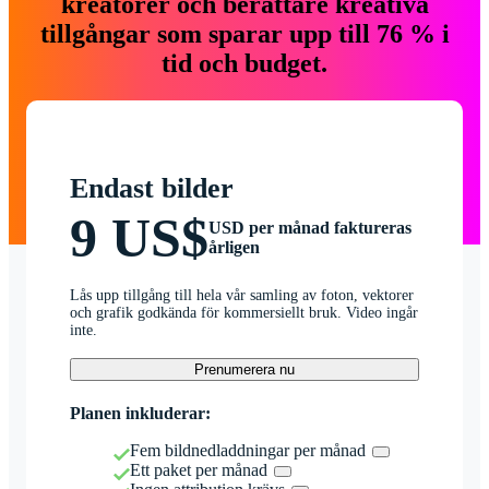
kreatörer och berättare kreativa
tillgångar som sparar upp till 76 % i
tid och budget.
Endast bilder
9 US$
USD per månad faktureras
årligen
Lås upp tillgång till hela vår samling av foton, vektorer
och grafik godkända för kommersiellt bruk. Video ingår
inte.
Prenumerera nu
Planen inkluderar:
Fem bildnedladdningar per månad
Ett paket per månad