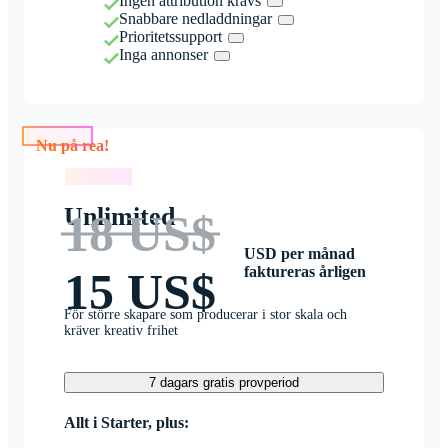
Ingen attribution krävs
Snabbare nedladdningar
Prioritetssupport
Inga annonser
Nu på rea!
Nu på rea!
Unlimited
18 US$
USD per månad
faktureras årligen
15 US$
För större skapare som producerar i stor skala och
kräver kreativ frihet
7 dagars gratis provperiod
Allt i Starter, plus: