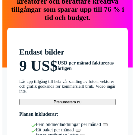
kreatörer och berättare kreativa
tillgångar som sparar upp till 76 % i
tid och budget.
Endast bilder
9 US$
USD per månad faktureras
årligen
Lås upp tillgång till hela vår samling av foton, vektorer
och grafik godkända för kommersiellt bruk. Video ingår
inte.
Prenumerera nu
Planen inkluderar:
Fem bildnedladdningar per månad
Ett paket per månad