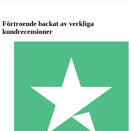
Förtroende backat av verkliga
kundrecensioner
Individuella Kreditpaket
Betala per användning med nedladdningskrediter. Inget
månatligt åtagande krävs.
1 Nedladdningar
10
US$
00