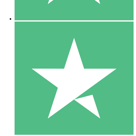
5 Nedladdningar
15
US$
00
10 Nedladdningar
20
US$
00