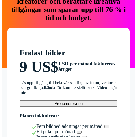
kreatörer och berättare kreativa
tillgångar som sparar upp till 76 % i
tid och budget.
Endast bilder
9 US$
USD per månad faktureras
årligen
Lås upp tillgång till hela vår samling av foton, vektorer
och grafik godkända för kommersiellt bruk. Video ingår
inte.
Prenumerera nu
Planen inkluderar:
Fem bildnedladdningar per månad
Ett paket per månad