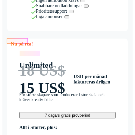
Ingen attribution krävs
Snabbare nedladdningar
Prioritetssupport
Inga annonser
Nu på rea!
Nu på rea!
Unlimited
18 US$
USD per månad
faktureras årligen
15 US$
För större skapare som producerar i stor skala och
kräver kreativ frihet
7 dagars gratis provperiod
Allt i Starter, plus: