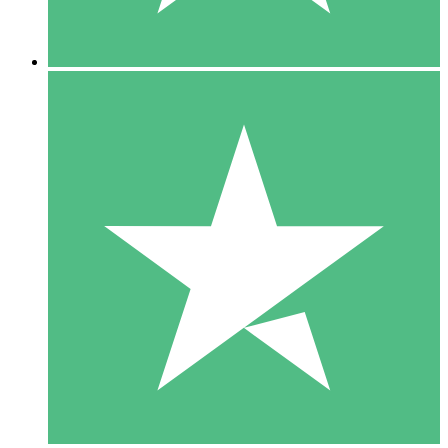
5 Nedladdningar
15
US$
00
10 Nedladdningar
20
US$
00