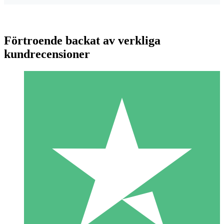
Förtroende backat av verkliga
kundrecensioner
Individuella Kreditpaket
Betala per användning med nedladdningskrediter. Inget
månatligt åtagande krävs.
1 Nedladdningar
10
US$
00