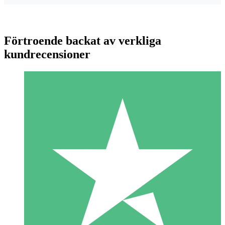
Förtroende backat av verkliga
kundrecensioner
Individuella Kreditpaket
Betala per användning med nedladdningskrediter. Inget
månatligt åtagande krävs.
1 Nedladdningar
10
US$
00