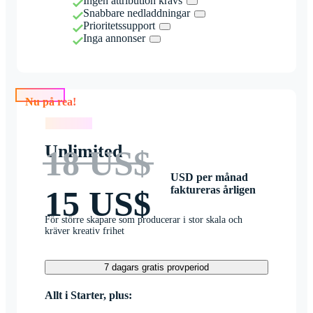
Ingen attribution krävs
Snabbare nedladdningar
Prioritetssupport
Inga annonser
Nu på rea!
Nu på rea!
Unlimited
18 US$
USD per månad
faktureras årligen
15 US$
För större skapare som producerar i stor skala och
kräver kreativ frihet
7 dagars gratis provperiod
Allt i Starter, plus: