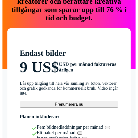
kreatörer och berättare kreativa
tillgångar som sparar upp till 76 % i
tid och budget.
Endast bilder
9 US$
USD per månad faktureras
årligen
Lås upp tillgång till hela vår samling av foton, vektorer
och grafik godkända för kommersiellt bruk. Video ingår
inte.
Prenumerera nu
Planen inkluderar:
Fem bildnedladdningar per månad
Ett paket per månad