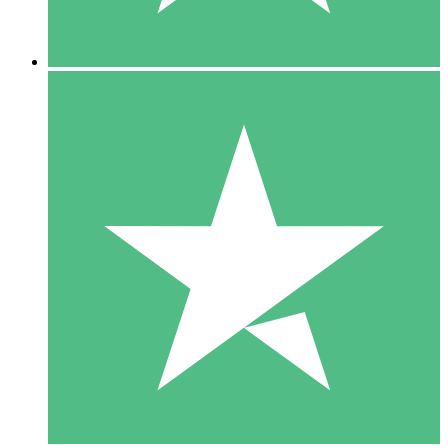
5 Nedladdningar
15
US$
00
10 Nedladdningar
20
US$
00