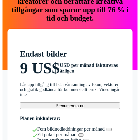
kreatörer och berättare kreativa
tillgångar som sparar upp till 76 % i
tid och budget.
Endast bilder
9 US$
USD per månad faktureras
årligen
Lås upp tillgång till hela vår samling av foton, vektorer
och grafik godkända för kommersiellt bruk. Video ingår
inte.
Prenumerera nu
Planen inkluderar:
Fem bildnedladdningar per månad
Ett paket per månad