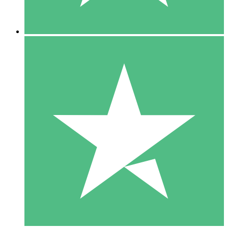
5 Nedladdningar
15
US$
00
10 Nedladdningar
20
US$
00