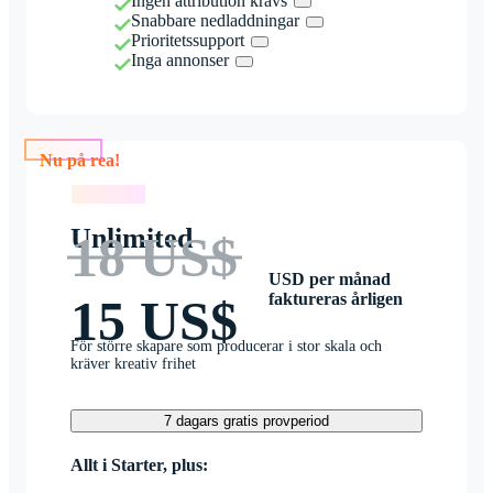
Ingen attribution krävs
Snabbare nedladdningar
Prioritetssupport
Inga annonser
Nu på rea!
Nu på rea!
Unlimited
18 US$
USD per månad
faktureras årligen
15 US$
För större skapare som producerar i stor skala och
kräver kreativ frihet
7 dagars gratis provperiod
Allt i Starter, plus: