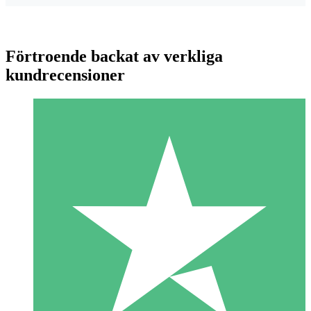
Förtroende backat av verkliga
kundrecensioner
Individuella Kreditpaket
Betala per användning med nedladdningskrediter. Inget
månatligt åtagande krävs.
1 Nedladdningar
10
US$
00