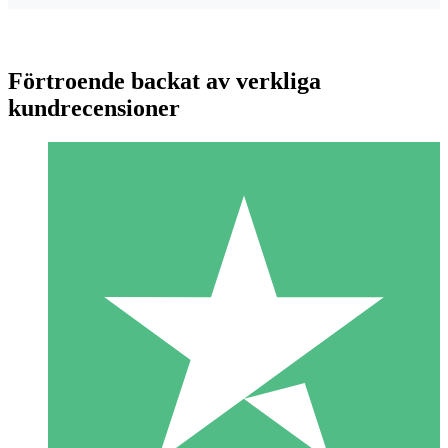
Förtroende backat av verkliga
kundrecensioner
Individuella Kreditpaket
Betala per användning med nedladdningskrediter. Inget
månatligt åtagande krävs.
1 Nedladdningar
10
US$
00