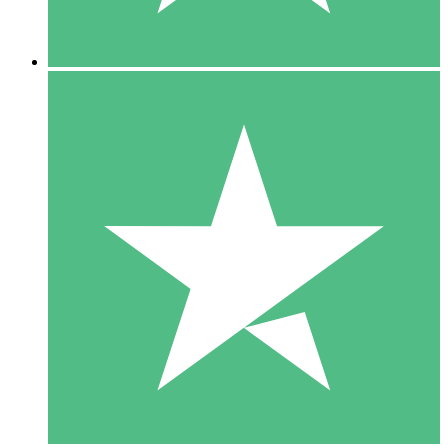
5 Nedladdningar
15
US$
00
10 Nedladdningar
20
US$
00