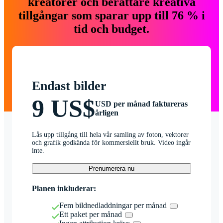
kreatörer och berättare kreativa
tillgångar som sparar upp till 76 % i
tid och budget.
Endast bilder
9 US$
USD per månad faktureras
årligen
Lås upp tillgång till hela vår samling av foton, vektorer
och grafik godkända för kommersiellt bruk. Video ingår
inte.
Prenumerera nu
Planen inkluderar:
Fem bildnedladdningar per månad
Ett paket per månad