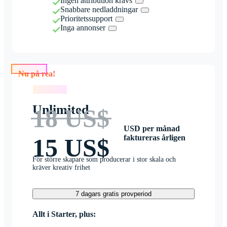
Ingen attribution krävs
Snabbare nedladdningar
Prioritetssupport
Inga annonser
Nu på rea!
Nu på rea!
Unlimited
18 US$
USD per månad
faktureras årligen
15 US$
För större skapare som producerar i stor skala och
kräver kreativ frihet
7 dagars gratis provperiod
Allt i Starter, plus: