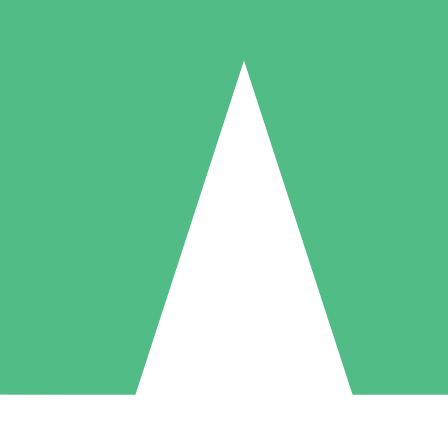
Individuella Kreditpaket
la per användning med nedladdningskrediter. Inget månatligt åtagande k
1 Nedladdningar
5 Nedladdningar
10 Nedladdningar
10
15
20
US$
00
US$
00
US$
00