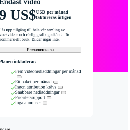
Endast video
9 US$
USD per månad
faktureras årligen
Lås upp tillgång till hela vår samling av
stockvideor och rörlig grafik godkända för
kommersiellt bruk. Bilder ingår inte.
Prenumerera nu
Planen inkluderar:
Fem videonedladdningar per månad
Ett paket per månad
Ingen attribution krävs
Snabbare nedladdningar
Prioritetssupport
Inga annonser
ndare.