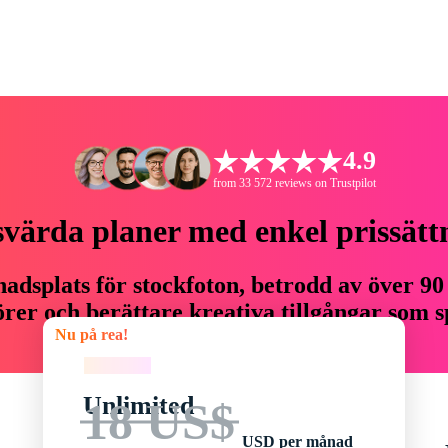
4.9
from 33 572 reviews on Trustpilot
svärda planer med enkel prissätt
adsplats för stockfoton, betrodd av över 90
er och berättare kreativa tillgångar som sp
Nu på rea!
budget.
Nu på rea!
Unlimited
18 US$
USD per månad