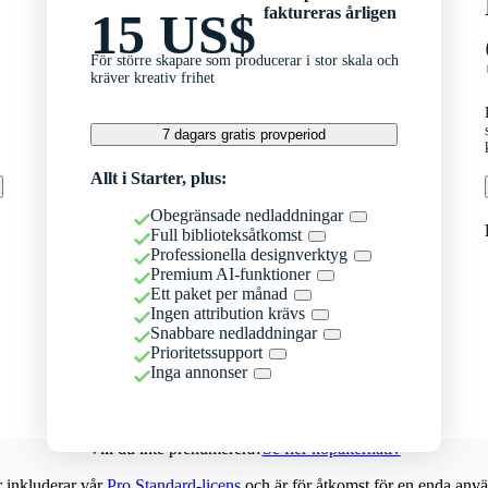
faktureras årligen
15 US$
För större skapare som producerar i stor skala och
kräver kreativ frihet
7 dagars gratis provperiod
Allt i Starter, plus:
Obegränsade nedladdningar
Full biblioteksåtkomst
Professionella designverktyg
Premium AI-funktioner
Ett paket per månad
Ingen attribution krävs
Snabbare nedladdningar
Prioritetssupport
Inga annonser
Vill du inte prenumerera?
Se fler köpalternativ
r inkluderar vår
Pro Standard-licens
och är för åtkomst för en enda anvä