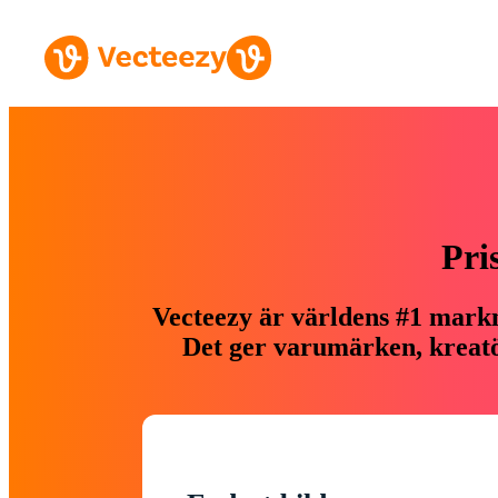
Pri
Vecteezy är världens #1 markn
Det ger varumärken, kreatör