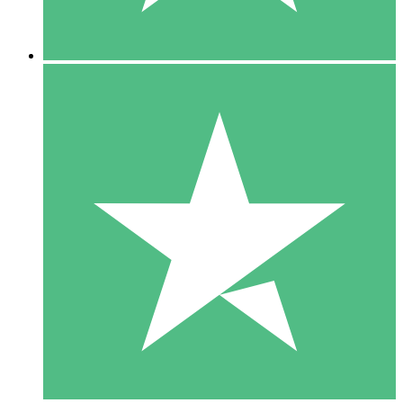
5 Nedladdningar
15
US$
00
10 Nedladdningar
20
US$
00