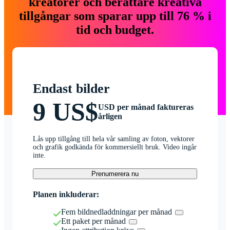
kreatörer och berättare kreativa
tillgångar som sparar upp till 76 % i
tid och budget.
Endast bilder
9 US$
USD per månad faktureras
årligen
Lås upp tillgång till hela vår samling av foton, vektorer
och grafik godkända för kommersiellt bruk. Video ingår
inte.
Prenumerera nu
Planen inkluderar:
Fem bildnedladdningar per månad
Ett paket per månad