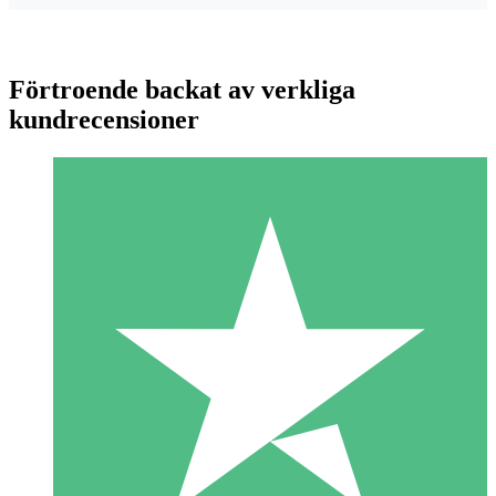
Förtroende backat av verkliga
kundrecensioner
Individuella Kreditpaket
Betala per användning med nedladdningskrediter. Inget
månatligt åtagande krävs.
1 Nedladdningar
10
US$
00