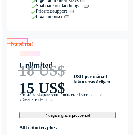
Ingen attribution krävs
Snabbare nedladdningar
Prioritetssupport
Inga annonser
Nu på rea!
Nu på rea!
Unlimited
18 US$
USD per månad
faktureras årligen
15 US$
För större skapare som producerar i stor skala och
kräver kreativ frihet
7 dagars gratis provperiod
Allt i Starter, plus: