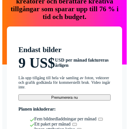
kreatörer och berättare kreativa
tillgångar som sparar upp till 76 % i
tid och budget.
Endast bilder
9 US$
USD per månad faktureras
årligen
Lås upp tillgång till hela vår samling av foton, vektorer
och grafik godkända för kommersiellt bruk. Video ingår
inte.
Prenumerera nu
Planen inkluderar:
Fem bildnedladdningar per månad
Ett paket per månad