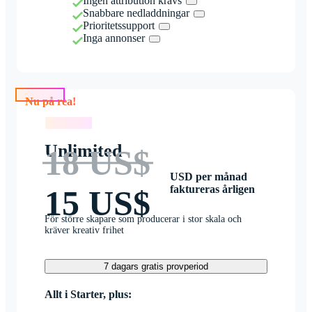
Ingen attribution krävs
Snabbare nedladdningar
Prioritetssupport
Inga annonser
Nu på rea!
Nu på rea!
Unlimited
18 US$
USD per månad
faktureras årligen
15 US$
För större skapare som producerar i stor skala och
kräver kreativ frihet
7 dagars gratis provperiod
Allt i Starter, plus: