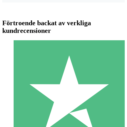
Förtroende backat av verkliga
kundrecensioner
Individuella Kreditpaket
Betala per användning med nedladdningskrediter. Inget
månatligt åtagande krävs.
1 Nedladdningar
10
US$
00