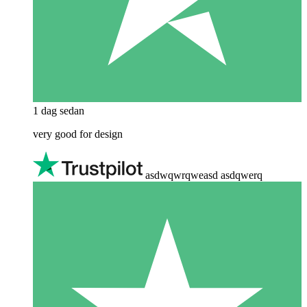
1 dag sedan
very good for design
asdwqwrqweasd asdqwerq