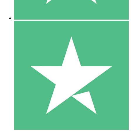
5 Nedladdningar
15
US$
00
10 Nedladdningar
20
US$
00